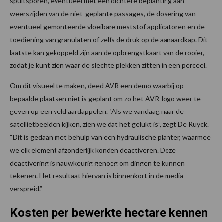
spuitsporen, eventueel met een dichtere beplanting aan
weerszijden van de niet-geplante passages, de dosering van
eventueel gemonteerde vloeibare meststof applicatoren en de
toediening van granulaten of zelfs de druk op de aanaardkap. Dit
laatste kan gekoppeld zijn aan de opbrengstkaart van de rooier,
zodat je kunt zien waar de slechte plekken zitten in een perceel.
Om dit visueel te maken, deed AVR een demo waarbij op
bepaalde plaatsen niet is geplant om zo het AVR-logo weer te
geven op een veld aardappelen. “Als we vandaag naar de
satellietbeelden kijken, zien we dat het gelukt is”, zegt De Ruyck.
“Dit is gedaan met behulp van een hydraulische planter, waarmee
we elk element afzonderlijk konden deactiveren. Deze
deactivering is nauwkeurig genoeg om dingen te kunnen
tekenen. Het resultaat hiervan is binnenkort in de media
verspreid.”
Kosten per bewerkte hectare kennen