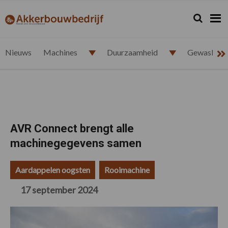
Spring
Door
Spring
Spring
naar
naar
naar
naar
Zoeken...
Zoek
akkerbouwbedrijf.nl
de
de
de
de
hoofdnavigatie
hoofd
eerste
voettekst
inhoud
sidebar
Nieuws
Machines
Duurzaamheid
Gewasbesc
AVR Connect brengt alle
machinegegevens samen
Aardappelen oogsten
Rooimachine
17 september 2024