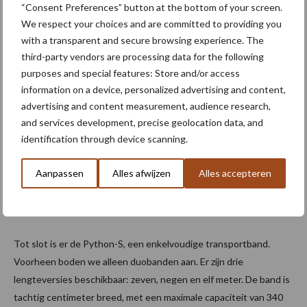
automatisch vertragen voor extra buffercapaciteit.”
“Consent Preferences” button at the bottom of your screen.
We respect your choices and are committed to providing you
“De Mamba transportband is feite het nieuwe model van onze
with a transparent and secure browsing experience. The
CTK. Er zijn twee versies beschikbaar: de 80-6 met een maximale
third-party vendors are processing data for the following
hoogte van zes meter en de 80-10 met een maximale hoogte van
purposes and special features: Store and/or access
tien meter. De valhoogte kan zijn aangepast. De grote
information on a device, personalized advertising and content,
vernieuwing is dat de Mamba nu via Line Control verbonden kan
advertising and content measurement, audience research,
zijn aan de andere inschuurmachines, wat niet mogelijk was met
and services development, precise geolocation data, and
identification through device scanning.
de CTK. Hij kan zijn uitgerust met zwenkwielen, wat handig is om
bijvoorbeeld een planter te vullen. Een aandrijving met variabele
Aanpassen
Alles afwijzen
Alles accepteren
snelheid is als optie verkrijgbaar.
Python-S
Tot slot is er de Python-S, een enkelvoudige transportband.
Voorheen boden we alleen duobanden aan. Er zijn drie
lengteversies beschikbaar: zeven, negen en elf meter. De band is
tachtig centimeter breed, met een maximale capaciteit van 340