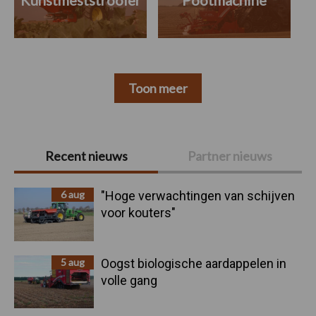
Kunstmeststrooier
Pootmachine
Toon meer
Primaire
Recent nieuws
Partner nieuws
Sidebar
6 aug
"Hoge verwachtingen van schijven
voor kouters"
5 aug
Oogst biologische aardappelen in
volle gang