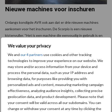
Nieuwe machines voor inschuren
Onlangs kondigde AVR ook aan dat er drie nieuwe machines
aankomen voor het inschuren. De Scorpio is een nieuwe
kistenvuller. “Het is een machine die eenvoudig in gebruik is en
voldoet aan de AVR-principes om machines te ontwerpen die
We value your privacy
niet al te complex zijn, geen overbodige parameters hebben en
We and
our 4 partners
use cookies and other tracking
gemakkelijk te herstellen zijn”, aldus De Ruyck. “Deze kistenvuller
technologies to improve your experience on our website. We
is bijvoorbeeld volledig elektrisch aangedreven. Deze machine
may store and/or access information from your device and
kan paloxen met een lengte tussen 1,6 meter en 2,4 meter vullen.
process the personal data, such as your IP address and
Hij heeft een capaciteit van 75 ton per uur, wat overeenkomt met
browsing data, for purposes like providing you with
ongeveer één kist per minuut, afhankelijk van de grootte van de
personalized ads and content, measuring marketing campaign
palox. Om schade te beperken, is de valhoogte steeds minimaal.
effectiveness, analyzing audience insights, collecting precise
De lijn kan continu draaien: er is een buffercapaciteit voorzien
geolocation data, and product development. Please note that
voor het verwisselen van kisten. Bovendien kan hij zijn
your consent will be valid across all our subdomains. You can
aangesloten op andere transportbanden en kan hij de lijn
change or withdraw your consent at any time by clicking the