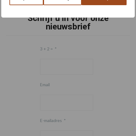
Schrijf u in voor onze
nieuwsbrief
3 + 2 =
*
Email
E-mailadres
*