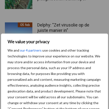
Delphy: "Zet virusolie op de
05 feb
juiste manier in"
We value your privacy
We and
our 4 partners
use cookies and other tracking
technologies to improve your experience on our website. We
Insecticide Gazelle krijgt
12 jan
herregistratie
may store and/or access information from your device and
process the personal data, such as your IP address and
browsing data, for purposes like providing you with
personalized ads and content, measuring marketing campaign
effectiveness, analyzing audience insights, collecting precise
geolocation data, and product development. Please note that
Toon meer
your consent will be valid across all our subdomains. You can
change or withdraw your consent at any time by clicking the
“Consent Preferences” button at the bottom of your screen.