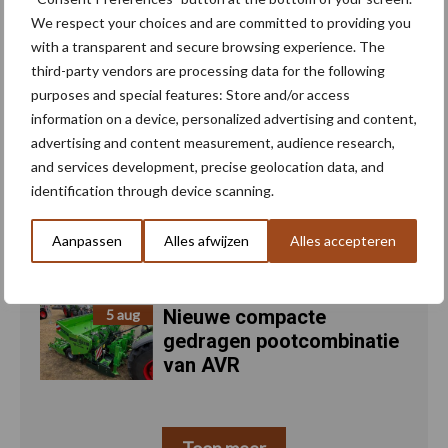
We respect your choices and are committed to providing you
with a transparent and secure browsing experience. The
Recent nieuws
Partner nieuws
third-party vendors are processing data for the following
purposes and special features: Store and/or access
information on a device, personalized advertising and content,
“Hoge verwachtingen van
6 aug
advertising and content measurement, audience research,
schijven voor kouters”
and services development, precise geolocation data, and
identification through device scanning.
Oogst biologische
5 aug
Aanpassen
Alles afwijzen
Alles accepteren
aardappelen in volle gang
Nieuwe compacte
5 aug
gedragen pootcombinatie
van AVR
Toon meer