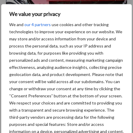
We value your privacy
We and
our 4 partners
use cookies and other tracking
technologies to improve your experience on our website. We
may store and/or access information from your device and
process the personal data, such as your IP address and
browsing data, for purposes like providing you with
personalized ads and content, measuring marketing campaign
effectiveness, analyzing audience insights, collecting precise
geolocation data, and product development. Please note that
your consent will be valid across all our subdomains. You can
De bietenstroom maakt een S-bocht door de drie
change or withdraw your consent at any time by clicking the
reinigingszonnen wat de intensiteit van de reiniging ten goede
“Consent Preferences” button at the bottom of your screen.
komt. De hoogte van de veerrekken is hydraulisch instelbaar. De
We respect your choices and are committed to providing you
biggenstaarten veren zijn erg buigzaam maar hebben een lange
with a transparent and secure browsing experience. The
levensduur.
third-party vendors are processing data for the following
purposes and special features: Store and/or access
information on a device, personalized advertising and content,