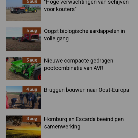
6 aug
"Hoge verwachtingen van schijven
voor kouters"
5 aug
Oogst biologische aardappelen in
volle gang
5 aug
Nieuwe compacte gedragen
pootcombinatie van AVR
4 aug
Bruggen bouwen naar Oost-Europa
3 aug
Homburg en Escarda beëindigen
samenwerking