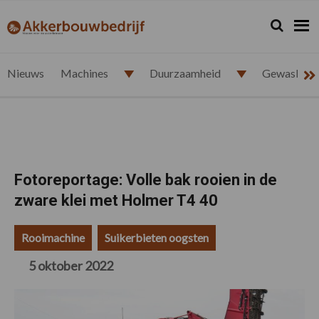
Spring
Door
Spring
Spring
naar
naar
naar
naar
Zoeken...
Zoek
akkerbouwbedrijf.nl
de
de
de
de
hoofdnavigatie
hoofd
eerste
voettekst
inhoud
sidebar
Nieuws
Machines
Duurzaamheid
Gewasbesc
Fotoreportage: Volle bak rooien in de
zware klei met Holmer T4 40
Rooimachine
Suikerbieten oogsten
5 oktober 2022