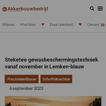
Spring
Door
Spring
Spring
naar
naar
naar
naar
Zoeken...
Zoek
akkerbouwbedrijf.nl
de
de
de
de
hoofdnavigatie
hoofd
eerste
voettekst
inhoud
sidebar
Nieuws
Machines
Duurzaamheid
Gewasbesc
Steketee gewasbeschermingstechniek
vanaf november in Lemken-blauw
Precisielandbouw
Schoffelmachine
6 september 2023