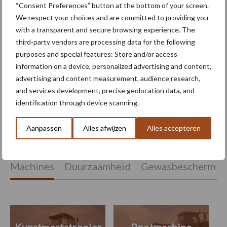
onkruidbestrijding biedt
“Consent Preferences” button at the bottom of your screen.
kansen in uien en
We respect your choices and are committed to providing you
suikerbieten
with a transparent and secure browsing experience. The
third-party vendors are processing data for the following
purposes and special features: Store and/or access
Mechanische
information on a device, personalized advertising and content,
onkruidbestrijding wint
advertising and content measurement, audience research,
terrein
and services development, precise geolocation data, and
identification through device scanning.
Aanpassen
Alles afwijzen
Alles accepteren
Themapagina's
Machines
Duurzaamheid
Gewasbeschermin