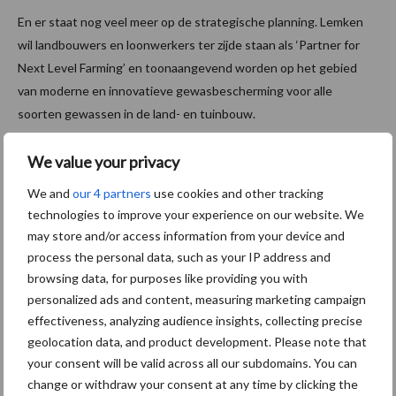
En er staat nog veel meer op de strategische planning. Lemken
wil landbouwers en loonwerkers ter zijde staan als ‘Partner for
Next Level Farming’ en toonaangevend worden op het gebied
van moderne en innovatieve gewasbescherming voor alle
soorten gewassen in de land- en tuinbouw.
Bron: Lemken
We value your privacy
Aanbevolen voor jou!
We and
our 4 partners
use cookies and other tracking
schoffelmachine
technologies to improve your experience on our website. We
may store and/or access information from your device and
process the personal data, such as your IP address and
Carré rondt herstructurering
browsing data, for purposes like providing you with
af en kijkt weer vooruit
personalized ads and content, measuring marketing campaign
effectiveness, analyzing audience insights, collecting precise
geolocation data, and product development. Please note that
your consent will be valid across all our subdomains. You can
Mechanische en robotische
change or withdraw your consent at any time by clicking the