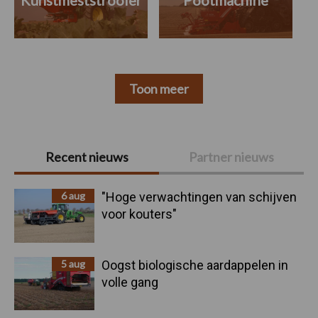
Kunstmeststrooier
Pootmachine
Toon meer
Primaire
Recent nieuws
Partner nieuws
Sidebar
6 aug
"Hoge verwachtingen van schijven
voor kouters"
5 aug
Oogst biologische aardappelen in
volle gang