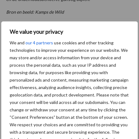
Bron en beeld: Kamps de Wild
Aanbevolen voor jou! veldspuit
We value your privacy
We and
our 4 partners
use cookies and other tracking
Middel besparen met
precisiespuiten: “Elke
technologies to improve your experience on our website. We
druppel op de juiste plek”
may store and/or access information from your device and
process the personal data, such as your IP address and
browsing data, for purposes like providing you with
personalized ads and content, measuring marketing campaign
Nieuwe zelfrijdende
effectiveness, analyzing audience insights, collecting precise
veldspuit beleeft eerste
geolocation data, and product development. Please note that
demonstratie in België
your consent will be valid across all our subdomains. You can
change or withdraw your consent at any time by clicking the
“Consent Preferences” button at the bottom of your screen.
Webinar Convenant
We respect your choices and are committed to providing you
Gewasbescherming: meld
with a transparent and secure browsing experience. The
je aan en praat mee