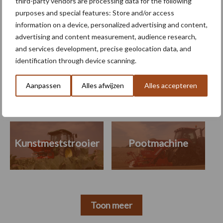
third-party vendors are processing data for the following
purposes and special features: Store and/or access
information on a device, personalized advertising and content,
advertising and content measurement, audience research,
and services development, precise geolocation data, and
Themapagina's
identification through device scanning.
Machines
Duurzaamheid
Gewasbeschermin
Aanpassen
Alles afwijzen
Alles accepteren
Kunstmeststrooier
Pootmachine
Toon meer