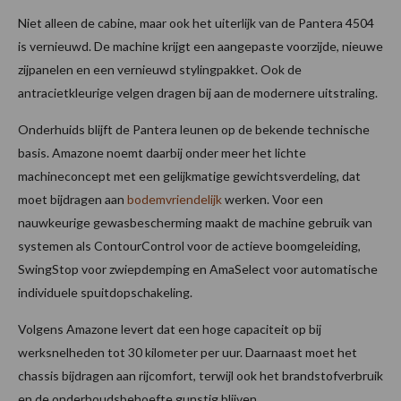
Niet alleen de cabine, maar ook het uiterlijk van de Pantera 4504
is vernieuwd. De machine krijgt een aangepaste voorzijde, nieuwe
zijpanelen en een vernieuwd stylingpakket. Ook de
antracietkleurige velgen dragen bij aan de modernere uitstraling.
Onderhuids blijft de Pantera leunen op de bekende technische
basis. Amazone noemt daarbij onder meer het lichte
machineconcept met een gelijkmatige gewichtsverdeling, dat
moet bijdragen aan
bodemvriendelijk
werken. Voor een
nauwkeurige gewasbescherming maakt de machine gebruik van
systemen als ContourControl voor de actieve boomgeleiding,
SwingStop voor zwiepdemping en AmaSelect voor automatische
individuele spuitdopschakeling.
Volgens Amazone levert dat een hoge capaciteit op bij
werksnelheden tot 30 kilometer per uur. Daarnaast moet het
chassis bijdragen aan rijcomfort, terwijl ook het brandstofverbruik
en de onderhoudsbehoefte gunstig blijven.