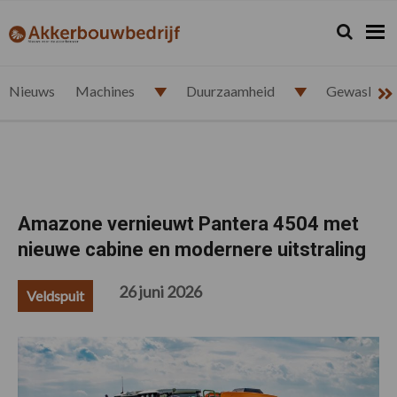
Spring
Door
Spring
Spring
naar
naar
naar
naar
Zoeken...
Zoek
akkerbouwbedrijf.nl
de
de
de
de
hoofdnavigatie
hoofd
eerste
voettekst
inhoud
sidebar
Nieuws
Machines
Duurzaamheid
Gewasbesc
Amazone vernieuwt Pantera 4504 met
nieuwe cabine en modernere uitstraling
26 juni 2026
Veldspuit