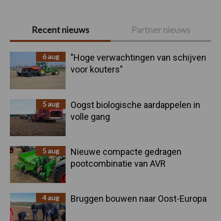
Primaire
Recent nieuws
Partner nieuws
Sidebar
6 aug
"Hoge verwachtingen van schijven
voor kouters"
5 aug
Oogst biologische aardappelen in
volle gang
5 aug
Nieuwe compacte gedragen
pootcombinatie van AVR
4 aug
Bruggen bouwen naar Oost-Europa