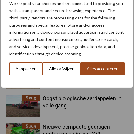
We respect your choices and are committed to providing you
with a transparent and secure browsing experience. The
third-party vendors are processing data for the following
Toon meer
purposes and special features: Store and/or access
information on a device, personalized advertising and content,
advertising and content measurement, audience research,
and services development, precise geolocation data, and
Primaire
Recent nieuws
Partner nieuws
identification through device scanning.
Sidebar
Aanpassen
Alles afwijzen
Alles accepteren
6 aug
"Hoge verwachtingen van schijven
voor kouters"
5 aug
Oogst biologische aardappelen in
volle gang
5 aug
Nieuwe compacte gedragen
pootcombinatie van AVR