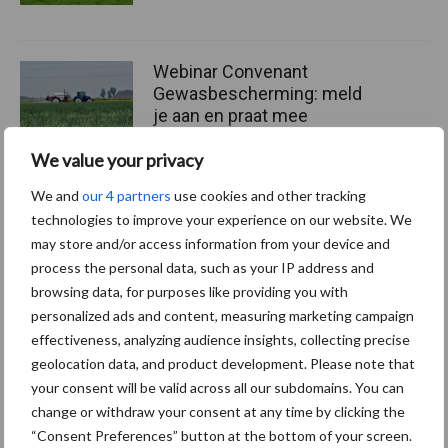
Webinar Convenant
Gewasbescherming: meld
je aan en praat mee
We value your privacy
We and
our 4 partners
use cookies and other tracking
technologies to improve your experience on our website. We
Themapagina's
may store and/or access information from your device and
process the personal data, such as your IP address and
Machines
Duurzaamheid
Gewasbeschermin
browsing data, for purposes like providing you with
personalized ads and content, measuring marketing campaign
effectiveness, analyzing audience insights, collecting precise
geolocation data, and product development. Please note that
your consent will be valid across all our subdomains. You can
Kunstmeststrooier
Pootmachine
change or withdraw your consent at any time by clicking the
“Consent Preferences” button at the bottom of your screen.