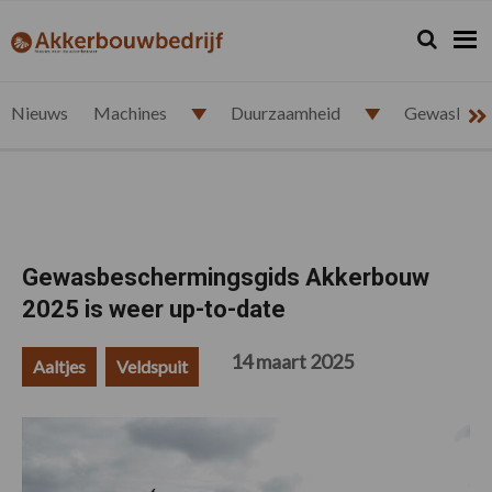
Spring
Door
Spring
Spring
naar
naar
naar
naar
Zoeken...
Zoek
akkerbouwbedrijf.nl
de
de
de
de
hoofdnavigatie
hoofd
eerste
voettekst
inhoud
sidebar
Nieuws
Machines
Duurzaamheid
Gewasbesc
Gewasbeschermingsgids Akkerbouw
2025 is weer up-to-date
14 maart 2025
Aaltjes
Veldspuit