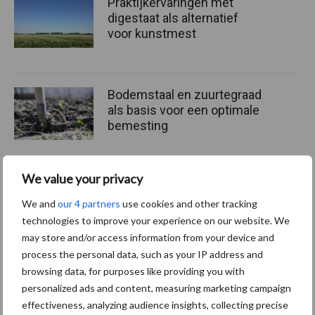
Praktijkervaringen met
digestaat als alternatief
voor kunstmest
Bodemstaal en zuurtegraad
als basis voor een optimale
bemesting
We value your privacy
Kabinet ziet Renure als
middel om gevolgen
We and
our 4 partners
use cookies and other tracking
energiecrisis te lijf te gaan
technologies to improve your experience on our website. We
may store and/or access information from your device and
process the personal data, such as your IP address and
browsing data, for purposes like providing you with
personalized ads and content, measuring marketing campaign
Themapagina's
effectiveness, analyzing audience insights, collecting precise