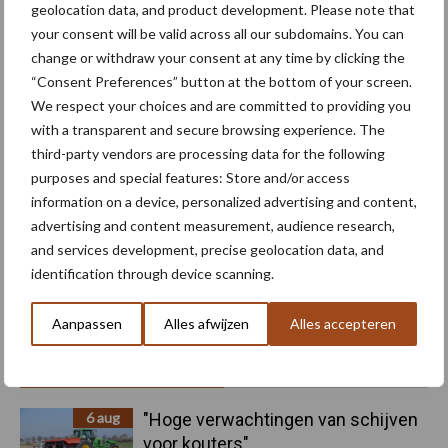
geolocation data, and product development. Please note that
Machines
Duurzaamheid
Gewasbeschermin
your consent will be valid across all our subdomains. You can
change or withdraw your consent at any time by clicking the
“Consent Preferences” button at the bottom of your screen.
We respect your choices and are committed to providing you
with a transparent and secure browsing experience. The
Kunstmeststrooier
Pootmachine
third-party vendors are processing data for the following
purposes and special features: Store and/or access
information on a device, personalized advertising and content,
advertising and content measurement, audience research,
and services development, precise geolocation data, and
Toon meer
identification through device scanning.
Aanpassen
Alles afwijzen
Alles accepteren
Primaire
Recent nieuws
Partner nieuws
Sidebar
6 aug
"Hoge verwachtingen van schijven
voor kouters"