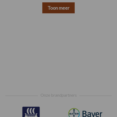
Toon meer
Footer
Onze brandpartners