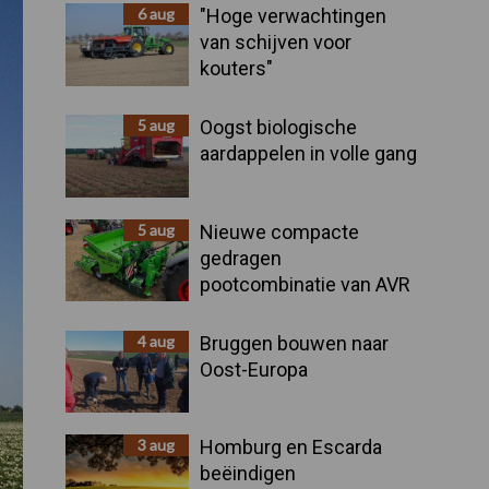
Sidebar
6 aug
"Hoge verwachtingen
van schijven voor
kouters"
5 aug
Oogst biologische
aardappelen in volle gang
5 aug
Nieuwe compacte
gedragen
pootcombinatie van AVR
4 aug
Bruggen bouwen naar
Oost-Europa
3 aug
Homburg en Escarda
beëindigen