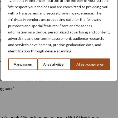
p verzilting en lange droge en natte perioden. Onder
“Consent Preferences” button at the bottom of your screen.
We respect your choices and are committed to providing you
ie en peilgestuurde drainage.
with a transparent and secure browsing experience. The
third-party vendors are processing data for the following
in beeld gebracht. Dit jaar gaan we een
purposes and special features: Store and/or access
rder gaan we de nutriëntengift via fertigatie nog
information on a device, personalized advertising and content,
advertising and content measurement, audience research,
n mooie ontdekkingsreis, die we samen met alle
and services development, precise geolocation data, and
identification through device scanning.
vertelt de akkerbouwer. “Van de natte herfst hebben
Aanpassen
Alles afwijzen
Alles accepteren
. Het sterkt me in het idee dat we op de goede weg
rin we de kennis delen. Op de
g aan.”
n van Aanpak Meloidogyne, waarvan BO Akkerbouw