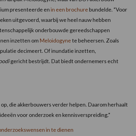
sium presenteerde en
in een brochure
bundelde. “Voor
zoeken uitgevoerd, waarbij we heel nauw hebben
wetenschappelijk onderbouwde gereedschappen
unnen inzetten om
Meloidogyne
te beheersen. Zoals
opulatie decimeert. Of inundatie inzetten,
oodi
gericht bestrijdt. Dat biedt ondernemers echt
n op, die akkerbouwers verder helpen. Daarom herhaalt
je ideeën voor onderzoek en kennisverspreiding.”
onderzoekswensen in te dienen