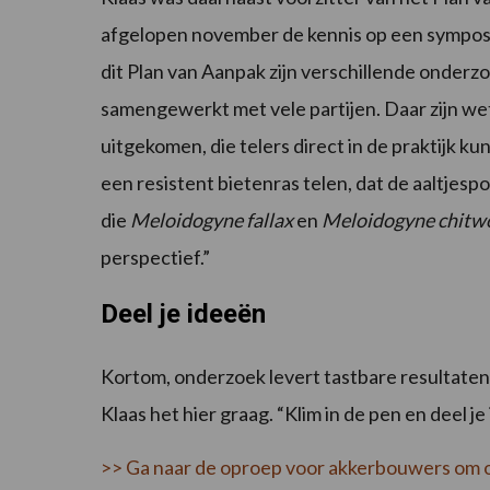
afgelopen november de kennis op een sympo
dit Plan van Aanpak zijn verschillende onder
samengewerkt met vele partijen. Daar zijn 
uitgekomen, die telers direct in de praktijk k
een resistent bietenras telen, dat de aaltjesp
die
Meloidogyne fallax
en
Meloidogyne
chitw
perspectief.”
Deel je ideeën
Kortom, onderzoek levert tastbare resultate
Klaas het hier graag. “Klim in de pen en deel 
>> Ga naar de oproep voor akkerbouwers om 