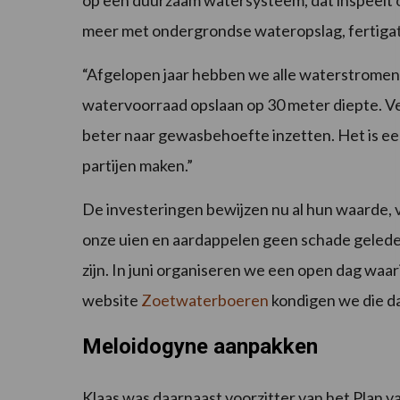
op een duurzaam watersysteem, dat inspeelt o
meer met ondergrondse wateropslag, fertigat
“Afgelopen jaar hebben we alle waterstromen 
watervoorraad opslaan op 30 meter diepte. Ve
beter naar gewasbehoefte inzetten. Het is ee
partijen maken.”
De investeringen bewijzen nu al hun waarde, 
onze uien en aardappelen geen schade geleden
zijn. In juni organiseren we een open dag waa
website
Zoetwaterboeren
kondigen we die da
Meloidogyne aanpakken
Klaas was daarnaast voorzitter van het Pla