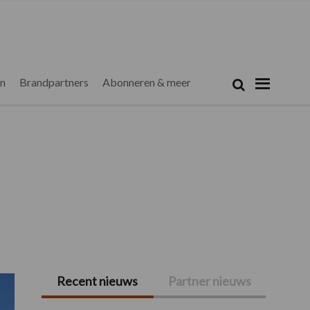
Zoeken...
Zoek
en
Brandpartners
Abonneren & meer
Recent nieuws
Partner nieuws
Primaire