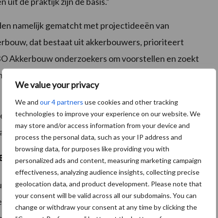
 uit de praktijk zijn de basis.”
en namelijk gematcht met projectideeën van
rbouw, dat bestaat uit akkerbouwers, prioriteert
 BO Akkerbouw onderzoekers om voorstellen en zoekt
orm van een Publiek-Private Samenwerking (PPS) gaat,
We value your privacy
We and
our 4 partners
use cookies and other tracking
technologies to improve your experience on our website. We
e akkerbouwers inleggen, drie of vier euro aan
may store and/or access information from your device and
an de dijk.”
process the personal data, such as your IP address and
browsing data, for purposes like providing you with
eg
personalized ads and content, measuring marketing campaign
effectiveness, analyzing audience insights, collecting precise
geolocation data, and product development. Please note that
Anna Paulowna zelf initiatiefnemer is, is ook zo’n
your consent will be valid across all our subdomains. You can
kt. Het onderzoek gaat het derde jaar in. Het zet in
change or withdraw your consent at any time by clicking the