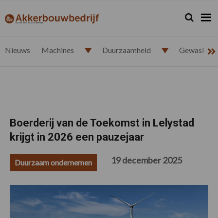
Spring
Door
Spring
Spring
naar
naar
naar
naar
Zoeken...
Zoek
akkerbouwbedrijf.nl
de
de
de
de
hoofdnavigatie
hoofd
eerste
voettekst
inhoud
sidebar
Nieuws
Machines
Duurzaamheid
Gewasbesc
Boerderij van de Toekomst in Lelystad
krijgt in 2026 een pauzejaar
19 december 2025
Duurzaam ondernemen