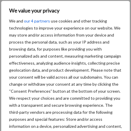
“We roepen bedrijven, landbouworganisaties en andere partners
We value your privacy
daarom op om mee te investeren. Tegelijkertijd vragen we de
We and
our 4 partners
use cookies and other tracking
landelijke politiek om regio’s meer ruimte en middelen te geven
technologies to improve your experience on our website. We
voor gebiedsgericht beleid. Met de provincie Flevoland zijn we
may store and/or access information from your device and
inmiddels in gesprek om een vernieuwde samenwerking vorm te
process the personal data, such as your IP address and
geven.” “De pauze in Lelystad laat zien dat dit type onderzoek
browsing data, for purposes like providing you with
kwetsbaar is,” zegt De Wolf. “Maar we zien ook hoeveel waarde er
personalized ads and content, measuring marketing campaign
wordt gehecht aan plekken waar landbouwvernieuwing
effectiveness, analyzing audience insights, collecting precise
samenkomt in onderzoek, dialoog en ervaring. Die behoefte is er
geolocation data, and product development. Please note that
nog steeds.”
your consent will be valid across all our subdomains. You can
change or withdraw your consent at any time by clicking the
Bron:
WUR
“Consent Preferences” button at the bottom of your screen.
Beeld: Kasper van Tilburg
We respect your choices and are committed to providing you
with a transparent and secure browsing experience. The
Aanbevolen voor jou! duurzaam
third-party vendors are processing data for the following
ondernemen
purposes and special features: Store and/or access
information on a device, personalized advertising and content,