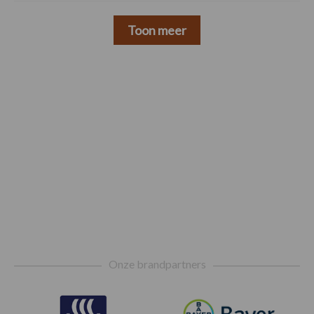
Toon meer
Footer
Onze brandpartners