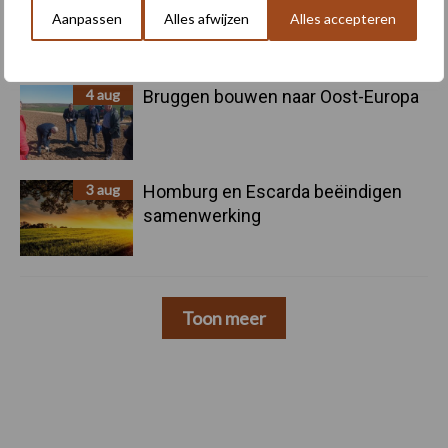
Nieuwe compacte gedragen
Aanpassen
Alles afwijzen
Alles accepteren
pootcombinatie van AVR
4 aug
Bruggen bouwen naar Oost-Europa
3 aug
Homburg en Escarda beëindigen
samenwerking
Toon meer