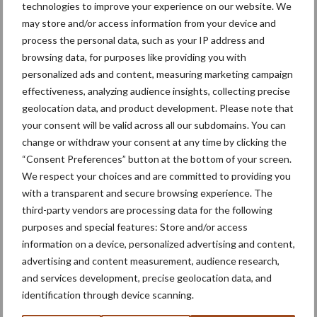
technologies to improve your experience on our website. We
may store and/or access information from your device and
process the personal data, such as your IP address and
browsing data, for purposes like providing you with
Toon meer
personalized ads and content, measuring marketing campaign
effectiveness, analyzing audience insights, collecting precise
geolocation data, and product development. Please note that
your consent will be valid across all our subdomains. You can
Primaire
Recent nieuws
Partner nieuws
change or withdraw your consent at any time by clicking the
“Consent Preferences” button at the bottom of your screen.
Sidebar
We respect your choices and are committed to providing you
6 aug
"Hoge verwachtingen van schijven
with a transparent and secure browsing experience. The
voor kouters"
third-party vendors are processing data for the following
purposes and special features: Store and/or access
information on a device, personalized advertising and content,
5 aug
Oogst biologische aardappelen in
advertising and content measurement, audience research,
volle gang
and services development, precise geolocation data, and
identification through device scanning.
5 aug