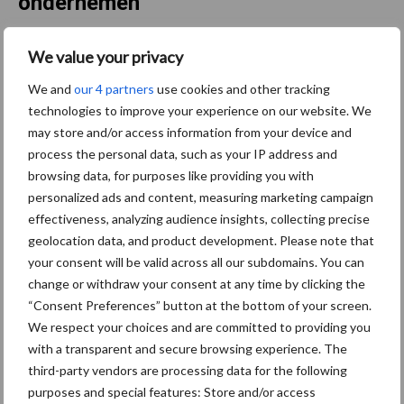
ondernemen
We value your privacy
Bruggen bouwen naar Oost-
Europa
We and
our 4 partners
use cookies and other tracking
technologies to improve your experience on our website. We
may store and/or access information from your device and
process the personal data, such as your IP address and
Middel besparen met
browsing data, for purposes like providing you with
precisiespuiten: “Elke
personalized ads and content, measuring marketing campaign
druppel op de juiste plek”
effectiveness, analyzing audience insights, collecting precise
geolocation data, and product development. Please note that
your consent will be valid across all our subdomains. You can
change or withdraw your consent at any time by clicking the
Agrarische grondprijs stijgt
“Consent Preferences” button at the bottom of your screen.
in tweede kwartaal naar
We respect your choices and are committed to providing you
108.500 euro per hectare
with a transparent and secure browsing experience. The
third-party vendors are processing data for the following
purposes and special features: Store and/or access