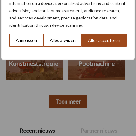
information on a device, personalized advertising and content,
Themapagina's
advertising and content measurement, audience research,
and services development, precise geolocation data, and
identification through device scanning.
Machines
Duurzaamheid
Gewasbeschermin
Aanpassen
Alles afwijzen
Alles accepteren
Kunstmeststrooier
Pootmachine
Toon meer
Primaire
Recent nieuws
Partner nieuws