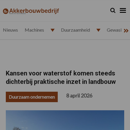
Spring
Door
Spring
Spring
naar
naar
naar
naar
Zoeken...
Zoek
akkerbouwbedrijf.nl
de
de
de
de
hoofdnavigatie
hoofd
eerste
voettekst
inhoud
sidebar
Nieuws
Machines
Duurzaamheid
Gewasbesc
Kansen voor waterstof komen steeds
dichterbij praktische inzet in landbouw
8 april 2026
Duurzaam ondernemen