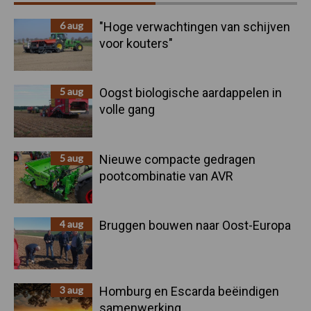
Sidebar
6 aug
"Hoge verwachtingen van schijven
voor kouters"
5 aug
Oogst biologische aardappelen in
volle gang
5 aug
Nieuwe compacte gedragen
pootcombinatie van AVR
4 aug
Bruggen bouwen naar Oost-Europa
3 aug
Homburg en Escarda beëindigen
samenwerking