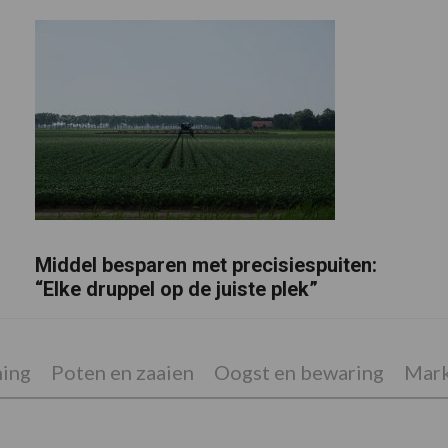
Middel besparen met precisiespuiten:
“Elke druppel op de juiste plek”
ing
Poten en zaaien
Oogst en bewaring
Mark