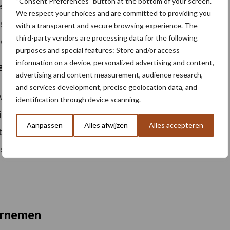
“Consent Preferences” button at the bottom of your screen.
niek. Het gaat ook om gedrag, om keuzes maken, en om
We respect your choices and are committed to providing you
slechte tijden moet je elkaar vasthouden,” zegt
with a transparent and secure browsing experience. The
third-party vendors are processing data for the following
ie misschien nog niet zo vertrouwd voelen.”
purposes and special features: Store and/or access
information on a device, personalized advertising and content,
el kennis
advertising and content measurement, audience research,
and services development, precise geolocation data, and
oorden zijn, maar wel veel kennis, ervaring en
identification through device scanning.
s beter dan genezen,” zegt Kouwenhoven. “Kijk om je
Aanpassen
Alles afwijzen
Alles accepteren
nt doen.” Het
volledige webinar
ector is terug te kijken via het YouTube-kanaal van
ernemen