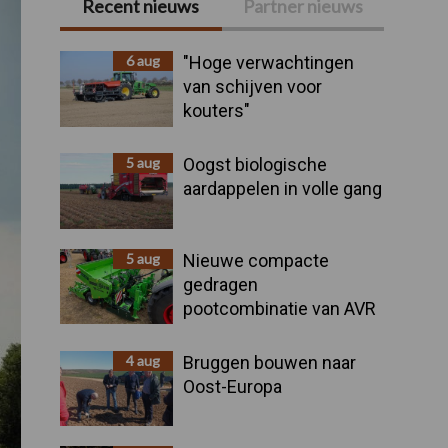
Recent nieuws
Partner nieuws
Primaire
Sidebar
6 aug
"Hoge verwachtingen
van schijven voor
kouters"
5 aug
Oogst biologische
aardappelen in volle gang
5 aug
Nieuwe compacte
gedragen
pootcombinatie van AVR
4 aug
Bruggen bouwen naar
Oost-Europa