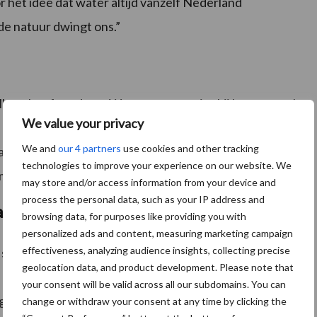
r het idee dat water altijd vanzelf Nederland
de natuur dwingt ons.”
lleen hoeft te doen. Water stroomt niet bij het perceel
We value your privacy
n boeren, waterschappen, adviseurs en overheden is
We and
our 4 partners
use cookies and other tracking
n de boer, maar het is niet alleen zijn of haar
technologies to improve your experience on our website. We
atschappij allemaal een rol te spelen.”
may store and/or access information from your device and
process the personal data, such as your IP address and
ag
browsing data, for purposes like providing you with
personalized ads and content, measuring marketing campaign
effectiveness, analyzing audience insights, collecting precise
de sprekers kwamen verschillende concrete
geolocation data, and product development. Please note that
 van organische stof in de bodem, het vasthouden van
your consent will be valid across all our subdomains. You can
e regio’s, zoals Limburg, is peilgestuurde drainage al
change or withdraw your consent at any time by clicking the