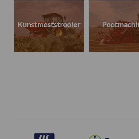
Kunstmeststrooier
Pootmachi
Footer