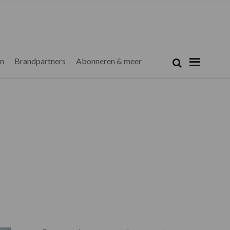
Zoeken...
Zoek
en
Brandpartners
Abonneren & meer