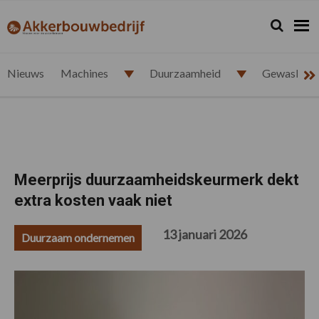
Spring
Door
Spring
Spring
naar
naar
naar
naar
Zoeken...
Zoek
akkerbouwbedrijf.nl
de
de
de
de
hoofdnavigatie
hoofd
eerste
voettekst
inhoud
sidebar
Nieuws
Machines
Duurzaamheid
Gewasbesc
Meerprijs duurzaamheidskeurmerk dekt
extra kosten vaak niet
13 januari 2026
Duurzaam ondernemen