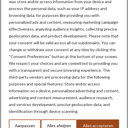
may store and/or access information from your device and
process the personal data, such as your IP address and
Agrarische grondprijs stijgt
browsing data, for purposes like providing you with
in tweede kwartaal naar
personalized ads and content, measuring marketing campaign
108.500 euro per hectare
effectiveness, analyzing audience insights, collecting precise
geolocation data, and product development. Please note that
your consent will be valid across all our subdomains. You can
change or withdraw your consent at any time by clicking the
Themapagina's
“Consent Preferences” button at the bottom of your screen.
We respect your choices and are committed to providing you
with a transparent and secure browsing experience. The
Machines
Duurzaamheid
Gewasbeschermin
third-party vendors are processing data for the following
purposes and special features: Store and/or access
information on a device, personalized advertising and content,
advertising and content measurement, audience research,
and services development, precise geolocation data, and
Kunstmeststrooier
Pootmachine
identification through device scanning.
Aanpassen
Alles afwijzen
Alles accepteren