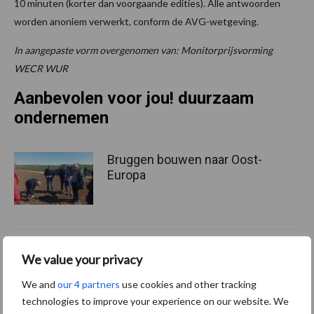
10 minuten (korter dan voorgaande edities). Alle antwoorden
worden anoniem verwerkt, conform de AVG-wetgeving.
In aangepaste vorm overgenomen van: Monitorprijsvorming
WECR WUR
Aanbevolen voor jou! duurzaam
ondernemen
Bruggen bouwen naar Oost-
Europa
Middel besparen met
We value your privacy
precisiespuiten: “Elke
druppel op de juiste plek”
We and
our 4 partners
use cookies and other tracking
technologies to improve your experience on our website. We