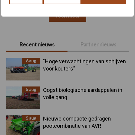
Toon meer
Primaire
Recent nieuws
Partner nieuws
Sidebar
6 aug
"Hoge verwachtingen van schijven
voor kouters"
5 aug
Oogst biologische aardappelen in
volle gang
5 aug
Nieuwe compacte gedragen
pootcombinatie van AVR