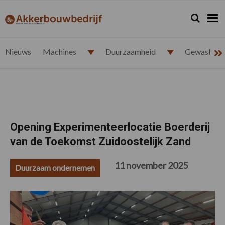
Spring
Door
Spring
Spring
naar
naar
naar
naar
Zoeken...
Zoek
akkerbouwbedrijf.nl
de
de
de
de
hoofdnavigatie
hoofd
eerste
voettekst
inhoud
sidebar
Nieuws
Machines
Duurzaamheid
Gewasbesc
Opening Experimenteerlocatie Boerderij
van de Toekomst Zuidoostelijk Zand
11 november 2025
Duurzaam ondernemen