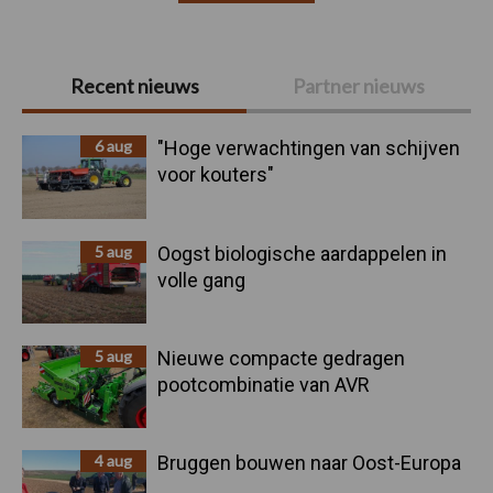
Primaire
Recent nieuws
Partner nieuws
Sidebar
6 aug
"Hoge verwachtingen van schijven
voor kouters"
5 aug
Oogst biologische aardappelen in
volle gang
5 aug
Nieuwe compacte gedragen
pootcombinatie van AVR
4 aug
Bruggen bouwen naar Oost-Europa