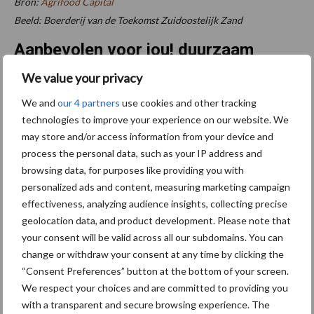
Bron:
Agrifood Capital
Beeld: Boerderij van de Toekomst Zuidoostelijk Zand
Aanbevolen voor jou! duurzaam
ondernemen
We value your privacy
We and
our 4 partners
use cookies and other tracking
Bruggen bouwen naar Oost-
technologies to improve your experience on our website. We
Europa
may store and/or access information from your device and
process the personal data, such as your IP address and
browsing data, for purposes like providing you with
personalized ads and content, measuring marketing campaign
Middel besparen met
effectiveness, analyzing audience insights, collecting precise
precisiespuiten: “Elke
geolocation data, and product development. Please note that
druppel op de juiste plek”
your consent will be valid across all our subdomains. You can
change or withdraw your consent at any time by clicking the
“Consent Preferences” button at the bottom of your screen.
We respect your choices and are committed to providing you
Agrarische grondprijs stijgt
with a transparent and secure browsing experience. The
in tweede kwartaal naar