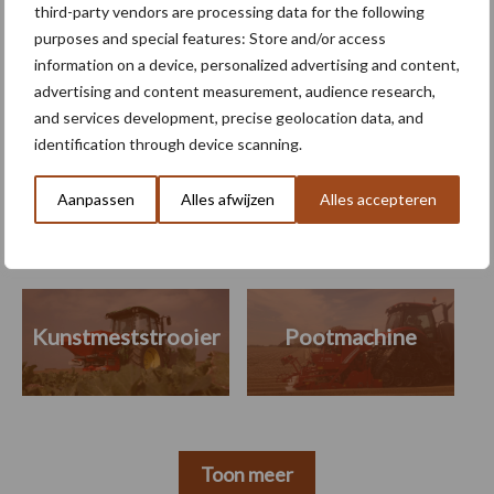
third-party vendors are processing data for the following
108.500 euro per hectare
purposes and special features: Store and/or access
information on a device, personalized advertising and content,
advertising and content measurement, audience research,
and services development, precise geolocation data, and
Themapagina's
identification through device scanning.
Aanpassen
Alles afwijzen
Alles accepteren
Machines
Duurzaamheid
Gewasbeschermin
Kunstmeststrooier
Pootmachine
Toon meer