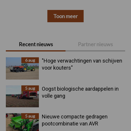
Toon meer
Primaire
Recent nieuws
Partner nieuws
Sidebar
6 aug
"Hoge verwachtingen van schijven
voor kouters"
5 aug
Oogst biologische aardappelen in
volle gang
5 aug
Nieuwe compacte gedragen
pootcombinatie van AVR