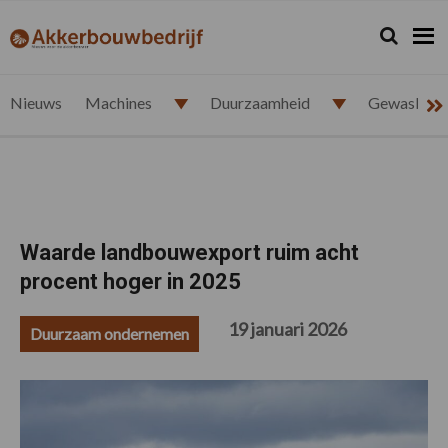
Spring
Door
Spring
Spring
naar
naar
naar
naar
Zoeken...
Zoek
akkerbouwbedrijf.nl
de
de
de
de
hoofdnavigatie
hoofd
eerste
voettekst
inhoud
sidebar
Nieuws
Machines
Duurzaamheid
Gewasbesc
Waarde landbouwexport ruim acht
procent hoger in 2025
19 januari 2026
Duurzaam ondernemen