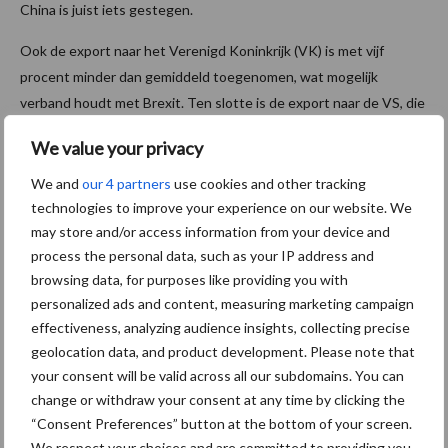
China is juist iets gestegen.
Ook de export naar het Verenigd Koninkrijk (VK) is met vijf
procent minder dan gemiddeld toegenomen, wat mogelijk
verband houdt met Brexit. Ten slotte is de export naar de VS, die
onder druk staat door toegenomen Amerikaanse
We value your privacy
invoerheffingen, met slechts drie procent in waarde gegroeid.
We and
our 4 partners
use cookies and other tracking
technologies to improve your experience on our website. We
may store and/or access information from your device and
process the personal data, such as your IP address and
browsing data, for purposes like providing you with
personalized ads and content, measuring marketing campaign
effectiveness, analyzing audience insights, collecting precise
geolocation data, and product development. Please note that
your consent will be valid across all our subdomains. You can
change or withdraw your consent at any time by clicking the
“Consent Preferences” button at the bottom of your screen.
We respect your choices and are committed to providing you