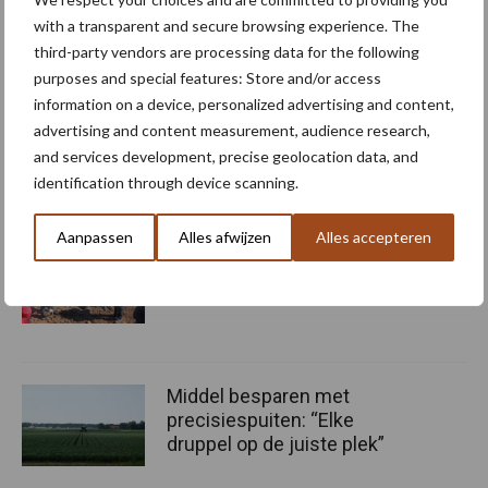
with a transparent and secure browsing experience. The
third-party vendors are processing data for the following
purposes and special features: Store and/or access
information on a device, personalized advertising and content,
Bron:
CBS
advertising and content measurement, audience research,
Aanbevolen voor jou! duurzaam
and services development, precise geolocation data, and
ondernemen
identification through device scanning.
Aanpassen
Alles afwijzen
Alles accepteren
Bruggen bouwen naar Oost-
Europa
Middel besparen met
precisiespuiten: “Elke
druppel op de juiste plek”