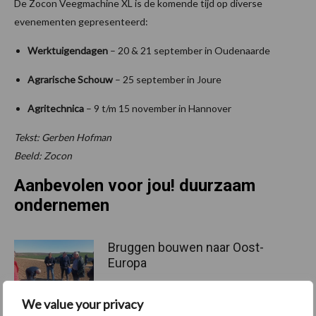
De Zocon Veegmachine XL is de komende tijd op diverse
evenementen gepresenteerd:
Werktuigendagen
– 20 & 21 september in Oudenaarde
Agrarische Schouw
– 25 september in Joure
Agritechnica
– 9 t/m 15 november in Hannover
Tekst: Gerben Hofman
Beeld: Zocon
Aanbevolen voor jou! duurzaam
ondernemen
Bruggen bouwen naar Oost-
Europa
We value your privacy