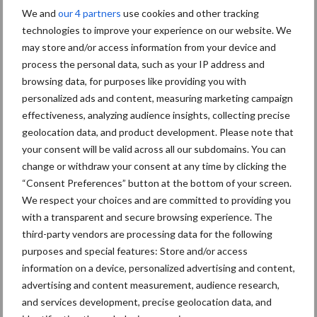
We and
our 4 partners
use cookies and other tracking
Middel besparen met
technologies to improve your experience on our website. We
precisiespuiten: “Elke
may store and/or access information from your device and
druppel op de juiste plek”
process the personal data, such as your IP address and
browsing data, for purposes like providing you with
personalized ads and content, measuring marketing campaign
effectiveness, analyzing audience insights, collecting precise
Agrarische grondprijs stijgt
in tweede kwartaal naar
geolocation data, and product development. Please note that
108.500 euro per hectare
your consent will be valid across all our subdomains. You can
change or withdraw your consent at any time by clicking the
“Consent Preferences” button at the bottom of your screen.
We respect your choices and are committed to providing you
with a transparent and secure browsing experience. The
Themapagina's
third-party vendors are processing data for the following
purposes and special features: Store and/or access
Machines
Duurzaamheid
Gewasbeschermin
information on a device, personalized advertising and content,
advertising and content measurement, audience research,
and services development, precise geolocation data, and