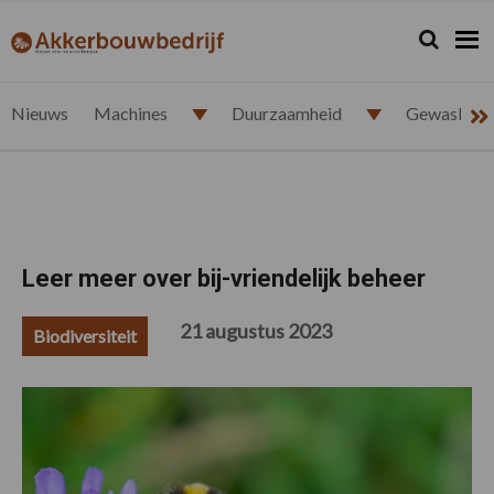
Spring
Door
Spring
Spring
naar
naar
naar
naar
Zoeken...
Zoek
akkerbouwbedrijf.nl
de
de
de
de
hoofdnavigatie
hoofd
eerste
voettekst
inhoud
sidebar
Nieuws
Machines
Duurzaamheid
Gewasbesc
Leer meer over bij-vriendelijk beheer
21 augustus 2023
Biodiversiteit