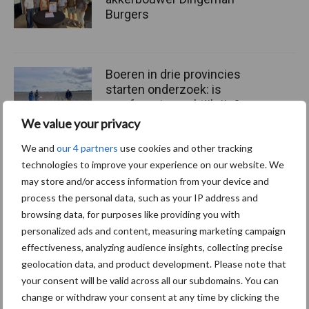
Burgers
Boeren in drie provincies
starten onderzoek: is
agroforestry praktijkrijp?
We value your privacy
We and
our 4 partners
use cookies and other tracking
technologies to improve your experience on our website. We
Themapagina's
may store and/or access information from your device and
process the personal data, such as your IP address and
browsing data, for purposes like providing you with
Machines
Duurzaamheid
Gewasbeschermin
personalized ads and content, measuring marketing campaign
effectiveness, analyzing audience insights, collecting precise
geolocation data, and product development. Please note that
your consent will be valid across all our subdomains. You can
Biologische
change or withdraw your consent at any time by clicking the
Biodiversiteit