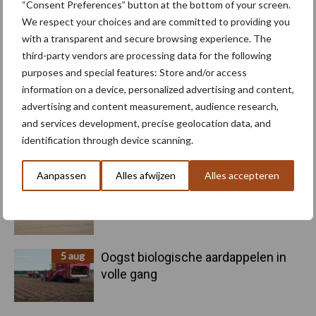
akkerbouw
“Consent Preferences” button at the bottom of your screen.
We respect your choices and are committed to providing you
with a transparent and secure browsing experience. The
third-party vendors are processing data for the following
purposes and special features: Store and/or access
Toon meer
information on a device, personalized advertising and content,
advertising and content measurement, audience research,
and services development, precise geolocation data, and
Primaire
identification through device scanning.
Recent nieuws
Partner nieuws
Sidebar
Aanpassen
Alles afwijzen
Alles accepteren
6 aug
"Hoge verwachtingen van schijven
voor kouters"
5 aug
Oogst biologische aardappelen in
volle gang