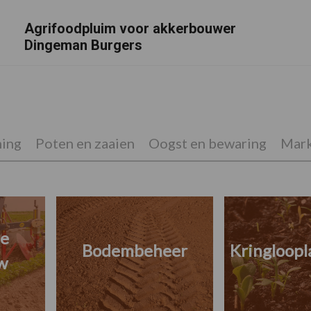
Agrifoodpluim voor akkerbouwer
Dingeman Burgers
ing
Poten en zaaien
Oogst en bewaring
Mark
he
Bodembeheer
Kringloop
w