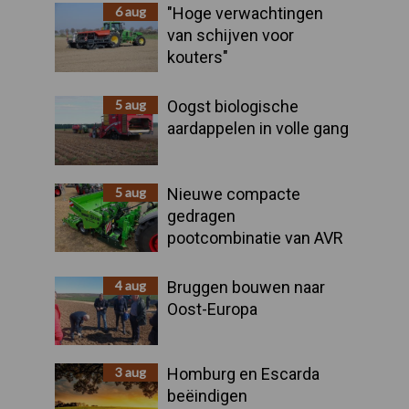
Sidebar
6 aug
"Hoge verwachtingen
van schijven voor
kouters"
5 aug
Oogst biologische
aardappelen in volle gang
5 aug
Nieuwe compacte
gedragen
pootcombinatie van AVR
4 aug
Bruggen bouwen naar
Oost-Europa
3 aug
Homburg en Escarda
beëindigen