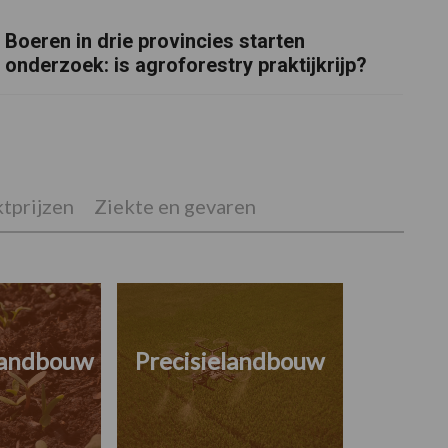
Boeren in drie provincies starten
onderzoek: is agroforestry praktijkrijp?
tprijzen
Ziekte en gevaren
landbouw
Precisielandbouw