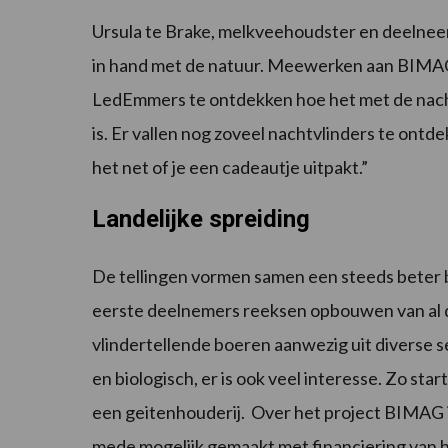
Ursula te Brake, melkveehoudster en deelnee
in hand met de natuur. Meewerken aan BIMAG
LedEmmers te ontdekken hoe het met de nacht
is. Er vallen nog zoveel nachtvlinders te ont
het net of je een cadeautje uitpakt.”
Landelijke spreiding
De tellingen vormen samen een steeds beter b
eerste deelnemers reeksen opbouwen van al drie
vlindertellende boeren aanwezig uit diverse s
en biologisch, er is ook veel interesse. Zo sta
een geitenhouderij. Over het project BIMAG is
mede mogelijk gemaakt met financiering van he