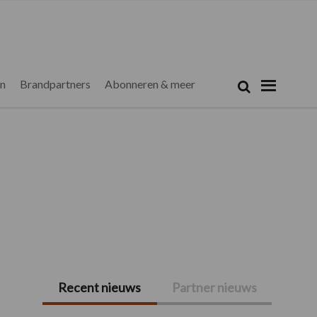
Zoeken...
Zoek
en
Brandpartners
Abonneren & meer
Recent nieuws
Partner nieuws
Primaire