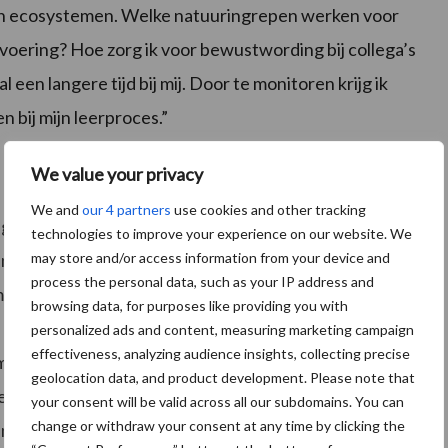
 en ecosystemen. Welke natuuringrepen werken voor
fsvoering? Hoe zorg ik voor bewustwording bij collega’s
en langere tijd bij mij. Door te monitoren krijg ik
n bij mijn leerproces.”
We value your privacy
We and
our 4 partners
use cookies and other tracking
ariërs, ook is er een stijgende lijn te zien in het aantal
technologies to improve your experience on our website. We
may store and/or access information from your device and
inders telt. De nachtvlinders worden geteld met
process the personal data, such as your IP address and
mers aan het einde van de dag op drie plaatsen en met
browsing data, for purposes like providing you with
 branden als de avond valt. De nachtvlinders worden
personalized ads and content, measuring marketing campaign
effectiveness, analyzing audience insights, collecting precise
r. Bij het ochtendgloren zet de boer de vlinders op
geolocation data, and product development. Please note that
 wegvliegen. In de dagvlindertelling loopt de
your consent will be valid across all our subdomains. You can
change or withdraw your consent at any time by clicking the
 turft zelf de vlinders die hij of zij waarneemt.