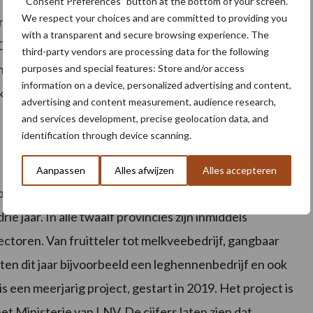
“Consent Preferences” button at the bottom of your screen.
We respect your choices and are committed to providing you
mster sinds 2020: “Op onze boerderij werken wij hand
with a transparent and secure browsing experience. The
 is een mooie gelegenheid om met behulp van de
third-party vendors are processing data for the following
vlinders in onze omgeving en op de boerderij gesteld
purposes and special features: Store and/or access
information on a device, personalized advertising and content,
dekken! Iedere keer bij het openen van de LedEmmers, is
advertising and content measurement, audience research,
and services development, precise geolocation data, and
identification through device scanning.
Aanpassen
Alles afwijzen
Alles accepteren
eeld nu de landelijke spreiding is toegenomen en de
 jaar. In alle twaalf provincies zijn inmiddels
ectoren. Van fruitteler tot melkveebedrijf, gangbaar
rtten dit jaar bijvoorbeeld een leghennenbedrijf en ook
 een meerjarig project, gestart in 2019. Het project is
t Ministerie van LNV. De cijfers laten zien dat