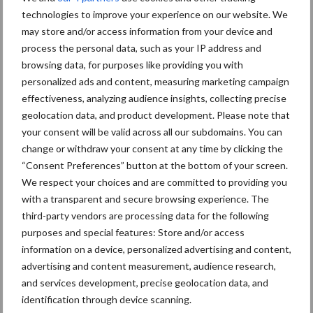
Biodiversiteit
akkerbouw
technologies to improve your experience on our website. We
may store and/or access information from your device and
process the personal data, such as your IP address and
browsing data, for purposes like providing you with
personalized ads and content, measuring marketing campaign
Toon meer
effectiveness, analyzing audience insights, collecting precise
geolocation data, and product development. Please note that
your consent will be valid across all our subdomains. You can
Primaire
change or withdraw your consent at any time by clicking the
Recent nieuws
Partner nieuws
“Consent Preferences” button at the bottom of your screen.
Sidebar
We respect your choices and are committed to providing you
6 aug
"Hoge verwachtingen van schijven
with a transparent and secure browsing experience. The
voor kouters"
third-party vendors are processing data for the following
purposes and special features: Store and/or access
information on a device, personalized advertising and content,
5 aug
Oogst biologische aardappelen in
advertising and content measurement, audience research,
volle gang
and services development, precise geolocation data, and
identification through device scanning.