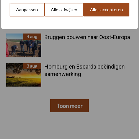
5 aug
Nieuwe compacte gedragen
Aanpassen
Alles afwijzen
Alles accepteren
pootcombinatie van AVR
4 aug
Bruggen bouwen naar Oost-Europa
3 aug
Homburg en Escarda beëindigen
samenwerking
Toon meer