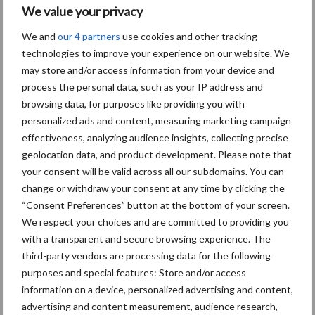
We value your privacy
We and
our 4 partners
use cookies and other tracking
technologies to improve your experience on our website. We
Biologische
may store and/or access information from your device and
Biodiversiteit
process the personal data, such as your IP address and
akkerbouw
browsing data, for purposes like providing you with
personalized ads and content, measuring marketing campaign
effectiveness, analyzing audience insights, collecting precise
geolocation data, and product development. Please note that
Toon meer
your consent will be valid across all our subdomains. You can
change or withdraw your consent at any time by clicking the
“Consent Preferences” button at the bottom of your screen.
We respect your choices and are committed to providing you
Primaire
Recent nieuws
Partner nieuws
with a transparent and secure browsing experience. The
Sidebar
third-party vendors are processing data for the following
purposes and special features: Store and/or access
6 aug
"Hoge verwachtingen van schijven
information on a device, personalized advertising and content,
voor kouters"
advertising and content measurement, audience research,