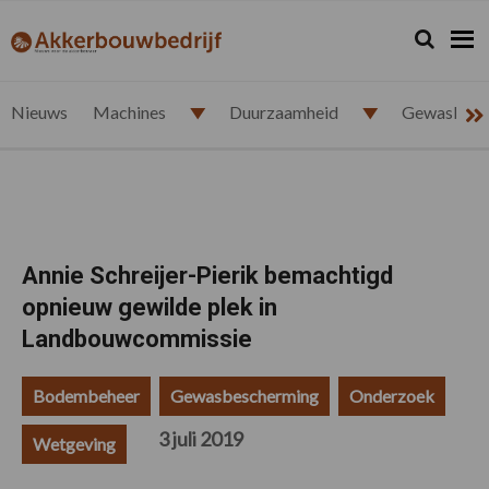
Spring
Door
Spring
Spring
naar
naar
naar
naar
Zoeken...
Zoek
akkerbouwbedrijf.nl
de
de
de
de
hoofdnavigatie
hoofd
eerste
voettekst
inhoud
sidebar
Nieuws
Machines
Duurzaamheid
Gewasbesc
Annie Schreijer-Pierik bemachtigd
opnieuw gewilde plek in
Landbouwcommissie
Bodembeheer
Gewasbescherming
Onderzoek
3 juli 2019
Wetgeving