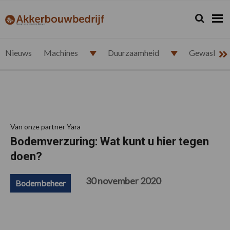
Spring
Door
Spring
Spring
naar
naar
naar
naar
Zoeken...
Zoek
akkerbouwbedrijf.nl
de
de
de
de
hoofdnavigatie
hoofd
eerste
voettekst
inhoud
sidebar
Nieuws
Machines
Duurzaamheid
Gewasbesc
Van onze partner Yara
Bodemverzuring: Wat kunt u hier tegen
doen?
30 november 2020
Bodembeheer