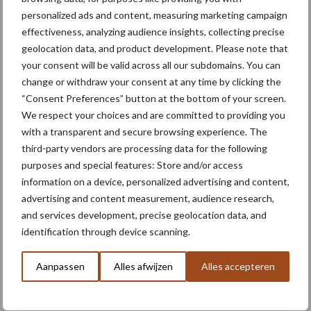
personalized ads and content, measuring marketing campaign
effectiveness, analyzing audience insights, collecting precise
geolocation data, and product development. Please note that
your consent will be valid across all our subdomains. You can
change or withdraw your consent at any time by clicking the
“Consent Preferences” button at the bottom of your screen.
We respect your choices and are committed to providing you
Bespaar op kosten kalkcompensatie
with a transparent and secure browsing experience. The
third-party vendors are processing data for the following
De keuze van stikstofmeststoffen beïnvloedt in grote mate de
purposes and special features: Store and/or access
verzuring op uw percelen. Naast dat dit extra kosten met zich
information on a device, personalized advertising and content,
meebrengt om deze verzuring ‘te repareren’, gaat ook uw
advertising and content measurement, audience research,
bodemkwaliteit achteruit. Een verzurende werking door
and services development, precise geolocation data, and
meststoffen en plantengroei is nooit te voorkomen, maar wel
identification through device scanning.
goed binnen de perken te houden. Uit de verschillende cijfers
blijkt dat nitraatmesttsoffen daarin vaak de beste keuze zijn.
Aanpassen
Alles afwijzen
Alles accepteren
Aanbevolen voor jou! bodembeheer
P