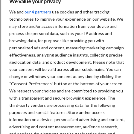
We value your privacy
We and
our 4 partners
use cookies and other tracking
technologies to improve your experience on our website. We
“Grond is ons canvas”
may store and/or access information from your device and
process the personal data, such as your IP address and
browsing data, for purposes like providing you with
personalized ads and content, measuring marketing campaign
effectiveness, analyzing audience insights, collecting precise
Droogte houdt
geolocation data, and product development. Please note that
waarschijnlijk aan tot
your consent will be valid across all our subdomains. You can
september: Europese
change or withdraw your consent at any time by clicking the
waterreserves blijven laag
“Consent Preferences” button at the bottom of your screen.
We respect your choices and are committed to providing you
with a transparent and secure browsing experience. The
third-party vendors are processing data for the following
Themapagina's
purposes and special features: Store and/or access
information on a device, personalized advertising and content,
Machines
Duurzaamheid
Gewasbeschermin
advertising and content measurement, audience research,
and services development, precise geolocation data, and