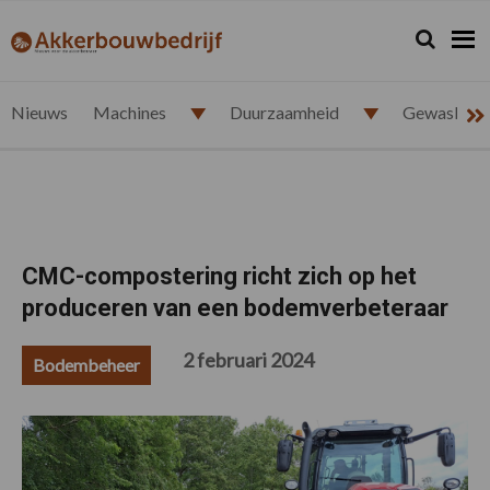
Spring
Door
Spring
Spring
naar
naar
naar
naar
Zoeken...
Zoek
akkerbouwbedrijf.nl
de
de
de
de
hoofdnavigatie
hoofd
eerste
voettekst
inhoud
sidebar
Nieuws
Machines
Duurzaamheid
Gewasbesc
CMC-compostering richt zich op het
produceren van een bodemverbeteraar
2 februari 2024
Bodembeheer