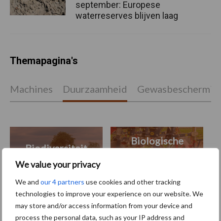
september: Europese
waterreserves blijven laag
Themapagina's
Machines
Duurzaamheid
Gewasbeschermin
Biologische
Biodiversiteit
akkerbouw
We value your privacy
We and
our 4 partners
use cookies and other tracking
technologies to improve your experience on our website. We
may store and/or access information from your device and
Toon meer
process the personal data, such as your IP address and