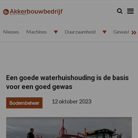
Spring
Door
Spring
Spring
naar
naar
naar
naar
Zoeken...
Zoek
akkerbouwbedrijf.nl
de
de
de
de
hoofdnavigatie
hoofd
eerste
voettekst
inhoud
sidebar
Nieuws
Machines
Duurzaamheid
Gewasbesc
Een goede waterhuishouding is de basis
voor een goed gewas
12 oktober 2023
Bodembeheer