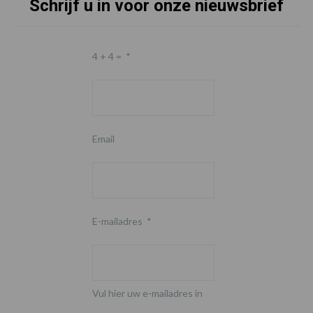
Schrijf u in voor onze nieuwsbrief
4 + 4 =
*
Email
E-mailadres
*
Vul hier uw e-mailadres in