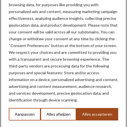
browsing data, for purposes like providing you with
personalized ads and content, measuring marketing campaign
Primaire
effectiveness, analyzing audience insights, collecting precise
Recent nieuws
Partner nieuws
geolocation data, and product development. Please note that
Sidebar
your consent will be valid across all our subdomains. You can
6 aug
"Hoge verwachtingen van schijven
change or withdraw your consent at any time by clicking the
voor kouters"
“Consent Preferences” button at the bottom of your screen.
We respect your choices and are committed to providing you
with a transparent and secure browsing experience. The
5 aug
Oogst biologische aardappelen in
third-party vendors are processing data for the following
volle gang
purposes and special features: Store and/or access
information on a device, personalized advertising and content,
advertising and content measurement, audience research,
5 aug
Nieuwe compacte gedragen
and services development, precise geolocation data, and
pootcombinatie van AVR
identification through device scanning.
Aanpassen
Alles afwijzen
Alles accepteren
4 aug
Bruggen bouwen naar Oost-Europa