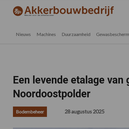
Spring
Door
Spring
Spring
naar
naar
naar
naar
akkerbouwbedrijf.nl
de
de
de
de
hoofdnavigatie
hoofd
eerste
voettekst
inhoud
sidebar
Nieuws
Machines
Duurzaamheid
Gewasbescherm
Een levende etalage van
Noordoostpolder
28 augustus 2025
Bodembeheer