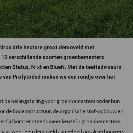
 circa drie hectare groot demoveld met
 12 verschillende soorten groenbemesters
en Status, N-xt en BlueN. Met de teeltadviseurs
de van Profytodsd maken we een rondje over het
at de belangstelling voor groenbemesters onder hun
voor de bodemstructuur, de organische stof-opbouw en
kertijd komt er steeds meer keuze in groenbemesters,
it jaar weer een demoveld aangelegd om akkerbouwers