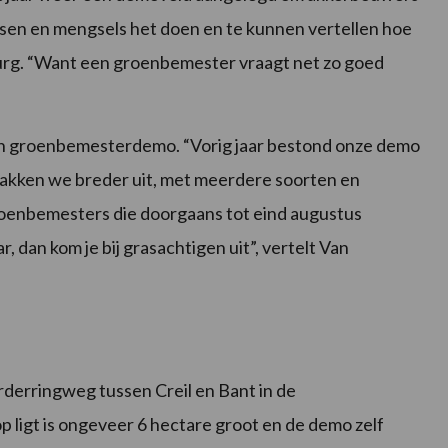
assen en mengsels het doen en te kunnen vertellen hoe
urg. “Want een groenbemester vraagt net zo goed
en groenbemesterdemo. “Vorig jaar bestond onze demo
pakken we breder uit, met meerdere soorten en
oenbemesters die doorgaans tot eind augustus
r, dan kom je bij grasachtigen uit”, vertelt Van
derringweg tussen Creil en Bant in de
 ligt is ongeveer 6 hectare groot en de demo zelf