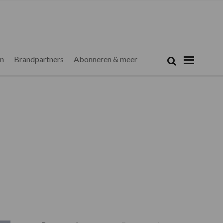
Zoeken...
Zoek
en
Brandpartners
Abonneren & meer