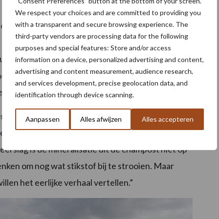
“Consent Preferences” button at the bottom of your screen.
We respect your choices and are committed to providing you
with a transparent and secure browsing experience. The
er breed dwars op de richting van de tulpenbedden
third-party vendors are processing data for the following
 het perceel zijn de sporen van de tulpenteelt nog
purposes and special features: Store and/or access
e tulpenbedden hebben gezeten en ook spuitsporen haal
information on a device, personalized advertising and content,
advertising and content measurement, audience research,
demo geen probleem. We willen de gewassen onder
and services development, precise geolocation data, and
zijn ook praktijk”, vertelt Jurrit van der Heide.
identification through device scanning.
n over hoe het demoveld erbij ligt. “Het enige
Aanpassen
Alles afwijzen
Alles accepteren
 geweest. Met een beetje regen waren de gewassen nog
rslag is de mineralisatie uit de champost niet op
en om nog wat stikstof bij te strooien. Maar
len het eerlijke verhaal vertellen.”