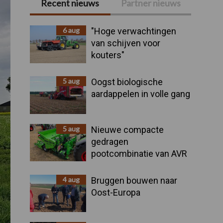
Recent nieuws
Partner nieuws
Primaire
Sidebar
6 aug
"Hoge verwachtingen
van schijven voor
kouters"
5 aug
Oogst biologische
aardappelen in volle gang
5 aug
Nieuwe compacte
gedragen
pootcombinatie van AVR
4 aug
Bruggen bouwen naar
Oost-Europa