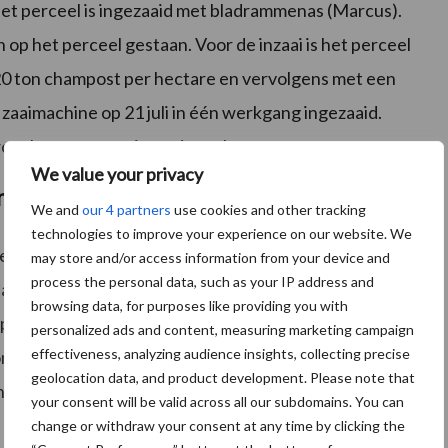
het perceel is ingezaaid met bladrammenas (Marcus).
n op het perceel gestaan. Voor de inzaai is het perceel
20 ton champost per hectare en vervolgens met een
zaaimachine op 21 juli in één werkgang ingezaaid.
rceel er consumptieaardappelen zetten.
We value your privacy
imulanten
We and
our 4 partners
use cookies and other tracking
technologies to improve your experience on our website. We
et effect van verschillende meststoffen en
may store and/or access information from your device and
process the personal data, such as your IP address and
 banen bespoten met BlueN (0,333 gram per hectare),
browsing data, for purposes like providing you with
er per hectare). Lopend over het perceel zijn de
personalized ads and content, measuring marketing campaign
effectiveness, analyzing audience insights, collecting precise
dronevlucht met infraroodcamera zal binnenkort meer
geolocation data, and product development. Please note that
n bladmassa.
your consent will be valid across all our subdomains. You can
change or withdraw your consent at any time by clicking the