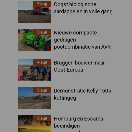
Sidebar
5 aug
Oogst biologische
aardappelen in volle gang
5 aug
Nieuwe compacte
gedragen
pootcombinatie van AVR
4 aug
Bruggen bouwen naar
Oost-Europa
3 aug
Demonstratie Kelly 1605
kettingeg
3 aug
Homburg en Escarda
beëindigen