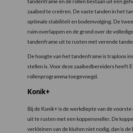
tandenframe en de rollen bestaan uit één gehe
zaaibed te creëren. De vaste tanden in het ta
optimale stabiliteit en bodemvolging. De twee
ruim overlappen en de grond over de volledig
tandenframe uit te rusten met verende tande
De hoogte van het tandenframe is traploos in
stellen is. Voor deze zaaibedbereiders heeft 
rollenprogramma toegevoegd.
Konik+
Bij de Konik+ is de werkdiepte van de voorste r
uit te rusten met een koppensneller. De koppen
verkleinen van de kluiten niet nodig, dan is d