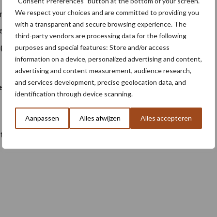
“Consent Preferences” button at the bottom of your screen.
We respect your choices and are committed to providing you
ontwikkeld. De Compactrol is hangt in de driepunt van
with a transparent and secure browsing experience. The
 de zaaibedbereider gemonteerd. Door de compacte
third-party vendors are processing data for the following
pactrol tevens met andere werktuigen te
purposes and special features: Store and/or access
information on a device, personalized advertising and content,
advertising and content measurement, audience research,
and services development, precise geolocation data, and
e bewerking. Kenmerkend voor de combinatie is:
identification through device scanning.
Aanpassen
Alles afwijzen
Alles accepteren
et zaaibed