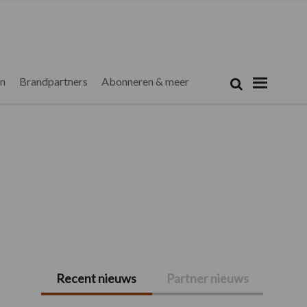
Zoeken...
Zoek
en
Brandpartners
Abonneren & meer
Recent nieuws
Partner nieuws
Primaire