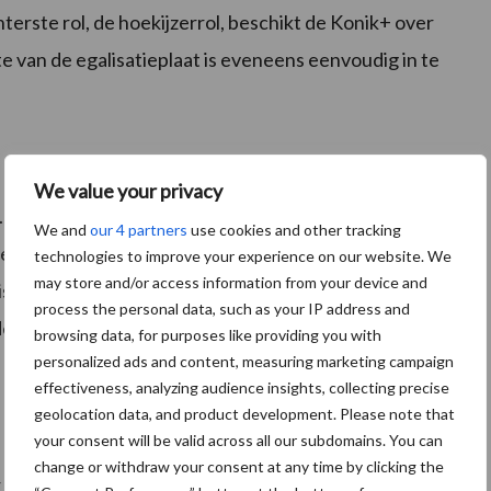
erste rol, de hoekijzerrol, beschikt de Konik+ over
e van de egalisatieplaat is eveneens eenvoudig in te
We value your privacy
. Daartussen is het tandenframe in een parallellogram
We and
our 4 partners
use cookies and other tracking
eschikt de Albino+ over één egalisatiebalk achter
technologies to improve your experience on our website. We
may store and/or access information from your device and
satiebalken afzonderlijk instelbaar. Als laatste zorgt
process the personal data, such as your IP address and
ede structuur. Optimaal aangedrukt voor een goede
browsing data, for purposes like providing you with
personalized ads and content, measuring marketing campaign
effectiveness, analyzing audience insights, collecting precise
geolocation data, and product development. Please note that
your consent will be valid across all our subdomains. You can
change or withdraw your consent at any time by clicking the
 evenredig aan te drukken, en daarmee het gewicht