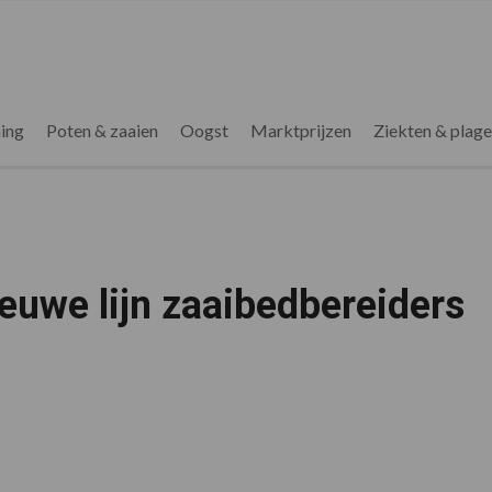
ing
Poten & zaaien
Oogst
Marktprijzen
Ziekten & plag
ieuwe lijn zaaibedbereiders