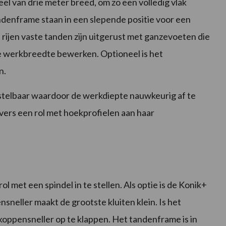
el van drie meter breed, om zo een volledig vlak
ndenframe staan in een slepende positie voor een
 rijen vaste tanden zijn uitgerust met ganzevoeten die
e werkbreedte bewerken. Optioneel is het
n.
stelbaar waardoor de werkdiepte nauwkeurig af te
Evers een rol met hoekprofielen aan haar
ol met een spindel in te stellen. Als optie is de Konik+
sneller maakt de grootste kluiten klein. Is het
e koppensneller op te klappen. Het tandenframe is in