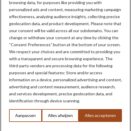
browsing data, for purposes like providing you with
personalized ads and content, measuring marketing campaign
effectiveness, analyzing audience insights, collecting precise
geolocation data, and product development. Please note that
Themapagina's
your consent will be valid across all our subdomains. You can
change or withdraw your consent at any time by clicking the
“Consent Preferences” button at the bottom of your screen.
Machines
Duurzaamheid
Gewasbeschermin
We respect your choices and are committed to providing you
with a transparent and secure browsing experience. The
third-party vendors are processing data for the following
purposes and special features: Store and/or access
Biologische
information on a device, personalized advertising and content,
Biodiversiteit
akkerbouw
advertising and content measurement, audience research,
and services development, precise geolocation data, and
identification through device scanning.
Aanpassen
Alles afwijzen
Alles accepteren
Toon meer