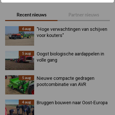
Primaire
Recent nieuws
Partner nieuws
Sidebar
6 aug
"Hoge verwachtingen van schijven
voor kouters"
5 aug
Oogst biologische aardappelen in
volle gang
5 aug
Nieuwe compacte gedragen
pootcombinatie van AVR
4 aug
Bruggen bouwen naar Oost-Europa