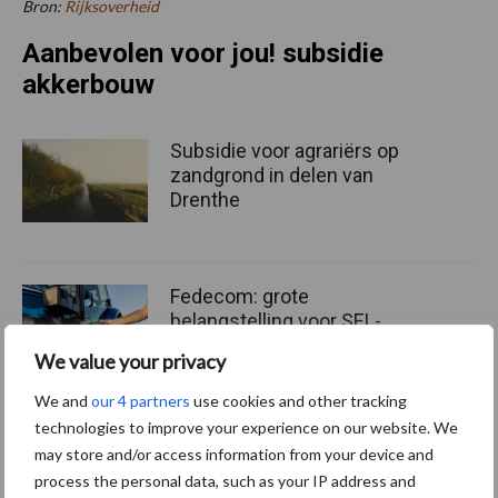
Bron:
Rijksoverheid
Aanbevolen voor jou! subsidie
akkerbouw
Subsidie voor agrariërs op
zandgrond in delen van
Drenthe
Fedecom: grote
belangstelling voor SEL-
regeling vraagt om sneller
We value your privacy
beschikbaar budget
We and
our 4 partners
use cookies and other tracking
technologies to improve your experience on our website. We
Farmstore brengt Faresin
may store and/or access information from your device and
elektrische verreikers naar
process the personal data, such as your IP address and
de Benelux