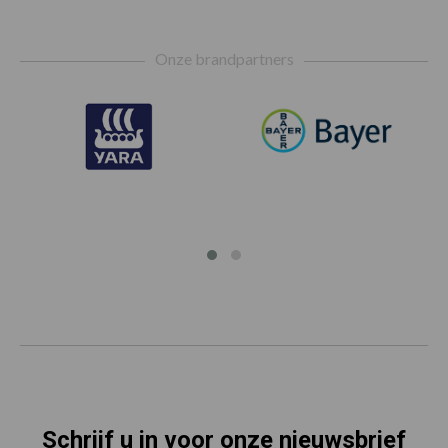
Footer
Onze brandpartners
Schrijf u in voor onze nieuwsbrief