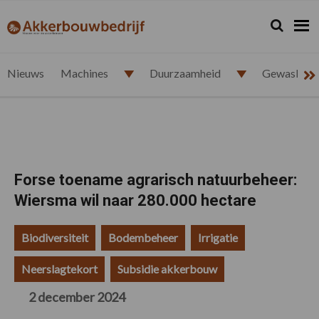
Spring
Door
Spring
Spring
naar
naar
naar
naar
Zoeken...
Zoek
akkerbouwbedrijf.nl
de
de
de
de
hoofdnavigatie
hoofd
eerste
voettekst
inhoud
sidebar
Nieuws
Machines
Duurzaamheid
Gewasbesc
Forse toename agrarisch natuurbeheer:
Wiersma wil naar 280.000 hectare
Biodiversiteit
Bodembeheer
Irrigatie
Neerslagtekort
Subsidie akkerbouw
2 december 2024