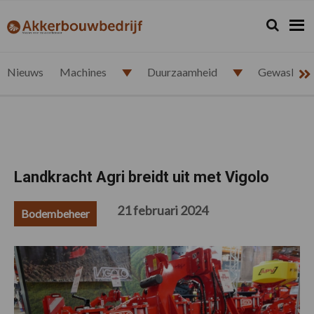
Spring
Door
Spring
Spring
naar
naar
naar
naar
Zoeken...
Zoek
akkerbouwbedrijf.nl
de
de
de
de
hoofdnavigatie
hoofd
eerste
voettekst
inhoud
sidebar
Nieuws
Machines
Duurzaamheid
Gewasbesc
Landkracht Agri breidt uit met Vigolo
21 februari 2024
Bodembeheer