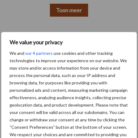
Toon meer
Primaire
Recent nieuws
Partner nieuws
We value your privacy
Sidebar
We and
our 4 partners
use cookies and other tracking
6 aug
"Hoge verwachtingen van schijven
technologies to improve your experience on our website. We
voor kouters"
may store and/or access information from your device and
process the personal data, such as your IP address and
browsing data, for purposes like providing you with
5 aug
Oogst biologische aardappelen in
personalized ads and content, measuring marketing campaign
volle gang
effectiveness, analyzing audience insights, collecting precise
geolocation data, and product development. Please note that
your consent will be valid across all our subdomains. You can
5 aug
Nieuwe compacte gedragen
change or withdraw your consent at any time by clicking the
pootcombinatie van AVR
“Consent Preferences” button at the bottom of your screen.
We respect your choices and are committed to providing you