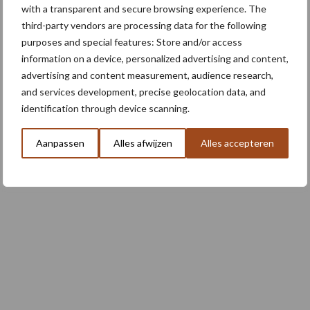
with a transparent and secure browsing experience. The
4 aug
Bruggen bouwen naar Oost-Europa
third-party vendors are processing data for the following
purposes and special features: Store and/or access
information on a device, personalized advertising and content,
advertising and content measurement, audience research,
3 aug
Homburg en Escarda beëindigen
and services development, precise geolocation data, and
samenwerking
identification through device scanning.
Aanpassen
Alles afwijzen
Alles accepteren
Toon meer