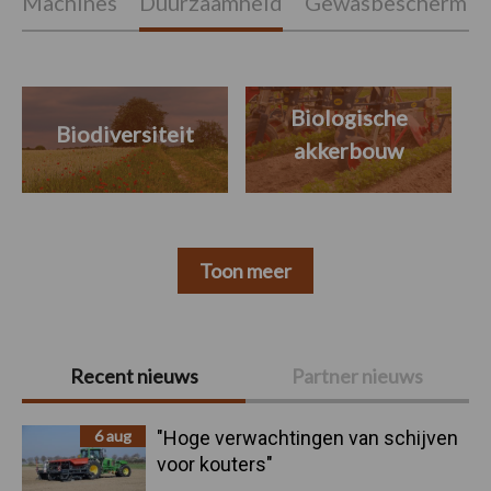
Machines
Duurzaamheid
Gewasbeschermin
Biologische
Biodiversiteit
akkerbouw
Toon meer
Primaire
Recent nieuws
Partner nieuws
Sidebar
6 aug
"Hoge verwachtingen van schijven
voor kouters"