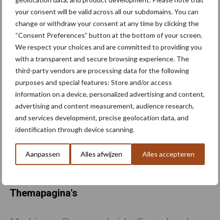
your consent will be valid across all our subdomains. You can
change or withdraw your consent at any time by clicking the
“Consent Preferences” button at the bottom of your screen.
We respect your choices and are committed to providing you
“Grond is ons canvas”
with a transparent and secure browsing experience. The
third-party vendors are processing data for the following
purposes and special features: Store and/or access
information on a device, personalized advertising and content,
advertising and content measurement, audience research,
Droogte houdt
and services development, precise geolocation data, and
waarschijnlijk aan tot
identification through device scanning.
september: Europese
waterreserves blijven laag
Aanpassen
Alles afwijzen
Alles accepteren
Themapagina's