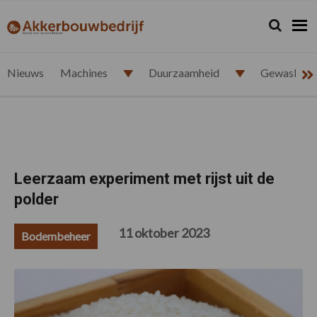
Spring
Door
Spring
Spring
naar
naar
naar
naar
Zoeken...
Zoek
akkerbouwbedrijf.nl
de
de
de
de
hoofdnavigatie
hoofd
eerste
voettekst
inhoud
sidebar
Nieuws
Machines
Duurzaamheid
Gewasbesc
Leerzaam experiment met rijst uit de
polder
11 oktober 2023
Bodembeheer