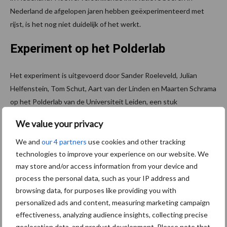
Nederland de afgelopen jaren hebben geëxperimenteerd met
rijst, is het nog niet duidelijk of het werkt.
Experiment op het Polderlab
Het experiment is uitgevoerd door Sander Roeleveld, Julian
Helfenstein, Tom Schut, Aart van der Linden en Maarten Schrama
op het Polderlab van de Universiteit Leiden, een stuk
landbouwgrond dat eigendom is van burgercoöperatie
‘Land van
We value your privacy
Ons’
. In dit lab doet de Universiteit Leiden onderzoek naar de
landbouw van de toekomst.
We and
our 4 partners
use cookies and other tracking
technologies to improve your experience on our website. We
Bron:
WUR
may store and/or access information from your device and
process the personal data, such as your IP address and
Aanbevolen voor jou! bodembeheer
browsing data, for purposes like providing you with
personalized ads and content, measuring marketing campaign
Demonstratie Kelly 1605
effectiveness, analyzing audience insights, collecting precise
kettingeg
geolocation data, and product development. Please note that