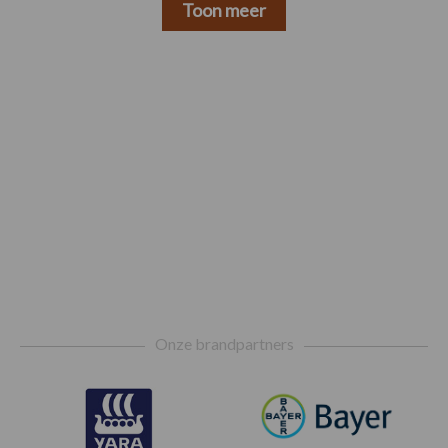
Toon meer
Footer
Onze brandpartners