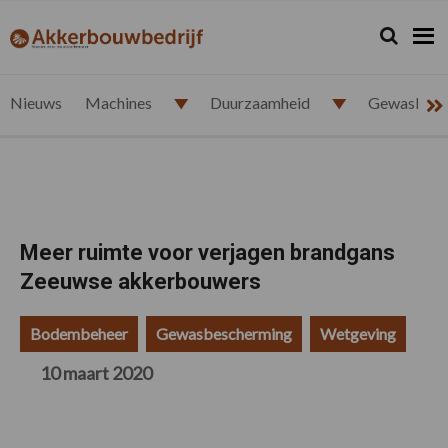
Spring
Door
Spring
Spring
naar
naar
naar
naar
Zoeken...
Zoek
akkerbouwbedrijf.nl
de
de
de
de
hoofdnavigatie
hoofd
eerste
voettekst
inhoud
sidebar
Nieuws
Machines
Duurzaamheid
Gewasbesc
Meer ruimte voor verjagen brandgans
Zeeuwse akkerbouwers
Bodembeheer
Gewasbescherming
Wetgeving
10 maart 2020