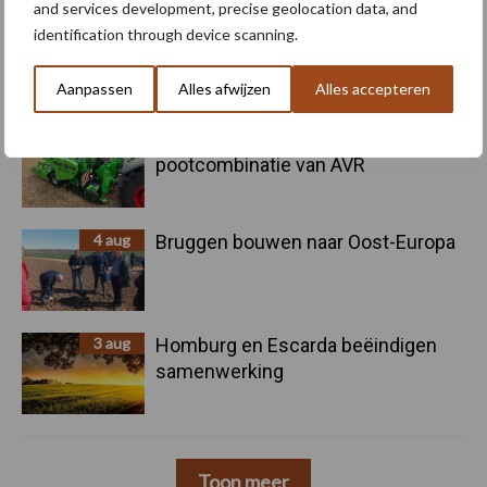
and services development, precise geolocation data, and
5 aug
Oogst biologische aardappelen in
identification through device scanning.
volle gang
Aanpassen
Alles afwijzen
Alles accepteren
5 aug
Nieuwe compacte gedragen
pootcombinatie van AVR
4 aug
Bruggen bouwen naar Oost-Europa
3 aug
Homburg en Escarda beëindigen
samenwerking
Toon meer