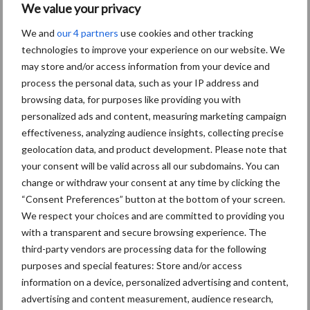
We value your privacy
We and
our 4 partners
use cookies and other tracking
technologies to improve your experience on our website. We
Biologische
may store and/or access information from your device and
Biodiversiteit
akkerbouw
process the personal data, such as your IP address and
browsing data, for purposes like providing you with
personalized ads and content, measuring marketing campaign
effectiveness, analyzing audience insights, collecting precise
geolocation data, and product development. Please note that
Toon meer
your consent will be valid across all our subdomains. You can
change or withdraw your consent at any time by clicking the
“Consent Preferences” button at the bottom of your screen.
Primaire
We respect your choices and are committed to providing you
Recent nieuws
Partner nieuws
with a transparent and secure browsing experience. The
Sidebar
third-party vendors are processing data for the following
6 aug
"Hoge verwachtingen van schijven
purposes and special features: Store and/or access
voor kouters"
information on a device, personalized advertising and content,
advertising and content measurement, audience research,