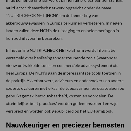
In de komende drie jaar wordt binnen dit project een zelfstandig,
multi-actor, thematisch netwerk opgericht onder de naam
“NUTRI-CHECK NET (NCN)” om de bemesting van
akkerbouwgewassen in Europa te kunnen verbeteren. In negen
landen zullen deze NCN’s de uitdagingen en belemmeringen in
hun bedrijfsvoering bespreken.
In het online NUTRI-CHECK NET-platform wordt informatie
verzameld over beslissingsondersteunende tools (waaronder
nieuw ontwikkelde tools en commerciële adviessystemen) uit
heel Europa. De NCN’s gaan de interessantste tools toetsen in
de praktijk. Akkerbouwers, adviseurs en onderzoekers en andere
experts evalueren met elkaar de toepassingen en strategieën op
gebruiksgemak, betrouwbaarheid, kosten en voordelen. De
uiteindelijke ‘best practices’ worden gedemonstreerd en wijd
verspreid en worden ook gepublicerd op het EU-FarmBook.
Nauwkeuriger en preciezer bemesten