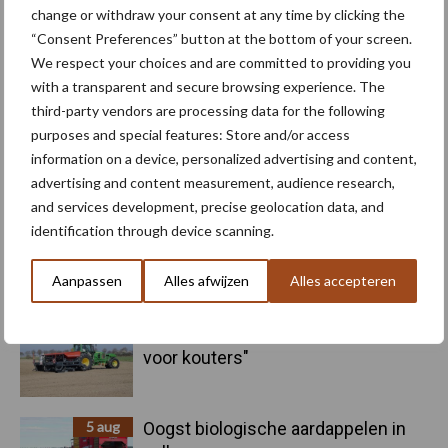
change or withdraw your consent at any time by clicking the
Biologische
“Consent Preferences” button at the bottom of your screen.
Biodiversiteit
We respect your choices and are committed to providing you
akkerbouw
with a transparent and secure browsing experience. The
third-party vendors are processing data for the following
purposes and special features: Store and/or access
information on a device, personalized advertising and content,
Toon meer
advertising and content measurement, audience research,
and services development, precise geolocation data, and
identification through device scanning.
Primaire
Recent nieuws
Partner nieuws
Aanpassen
Alles afwijzen
Alles accepteren
Sidebar
6 aug
"Hoge verwachtingen van schijven
voor kouters"
5 aug
Oogst biologische aardappelen in