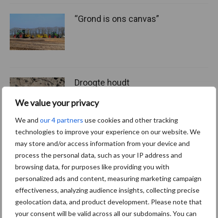
“Grond is ons canvas”
Droogte houdt
waarschijnlijk aan tot
We value your privacy
september: Europese
waterreserves blijven laag
We and
our 4 partners
use cookies and other tracking
technologies to improve your experience on our website. We
may store and/or access information from your device and
process the personal data, such as your IP address and
Themapagina's
browsing data, for purposes like providing you with
personalized ads and content, measuring marketing campaign
Machines
Duurzaamheid
Gewasbeschermin
effectiveness, analyzing audience insights, collecting precise
geolocation data, and product development. Please note that
your consent will be valid across all our subdomains. You can