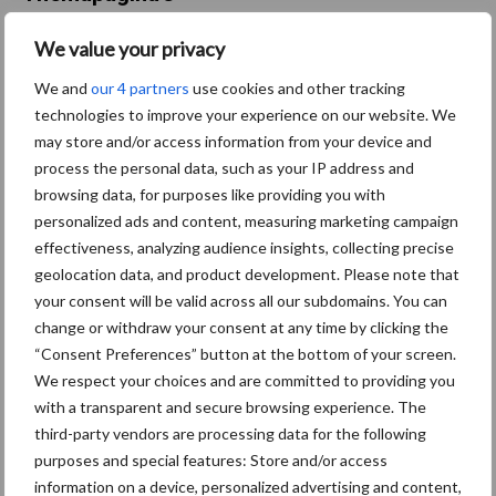
We value your privacy
Machines
Duurzaamheid
Gewasbeschermin
We and
our 4 partners
use cookies and other tracking
technologies to improve your experience on our website. We
may store and/or access information from your device and
process the personal data, such as your IP address and
Kunstmeststrooier
Pootmachine
browsing data, for purposes like providing you with
personalized ads and content, measuring marketing campaign
effectiveness, analyzing audience insights, collecting precise
geolocation data, and product development. Please note that
your consent will be valid across all our subdomains. You can
Toon meer
change or withdraw your consent at any time by clicking the
“Consent Preferences” button at the bottom of your screen.
We respect your choices and are committed to providing you
with a transparent and secure browsing experience. The
Primaire
Recent nieuws
Partner nieuws
third-party vendors are processing data for the following
Sidebar
purposes and special features: Store and/or access
information on a device, personalized advertising and content,
10 aug