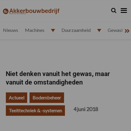
Spring
Door
Spring
Spring
naar
naar
naar
naar
Zoeken...
Zoek
akkerbouwbedrijf.nl
de
de
de
de
hoofdnavigatie
hoofd
eerste
voettekst
inhoud
sidebar
Nieuws
Machines
Duurzaamheid
Gewasbesc
Niet denken vanuit het gewas, maar
vanuit de omstandigheden
Actueel
Bodembeheer
4 juni 2018
Teelttechniek & -systemen