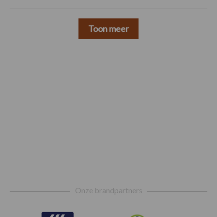
Toon meer
Footer
Onze brandpartners