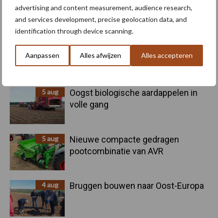
Machines en werktuigen gewild
advertising and content measurement, audience research,
doelwit criminelen
and services development, precise geolocation data, and
identification through device scanning.
6 aug
"Hoge verwachtingen van schijven
Aanpassen
Alles afwijzen
Alles accepteren
voor kouters"
5 aug
Oogst biologische aardappelen in
volle gang
5 aug
Nieuwe compacte gedragen
pootcombinatie van AVR
4 aug
Bruggen bouwen naar Oost-Europa