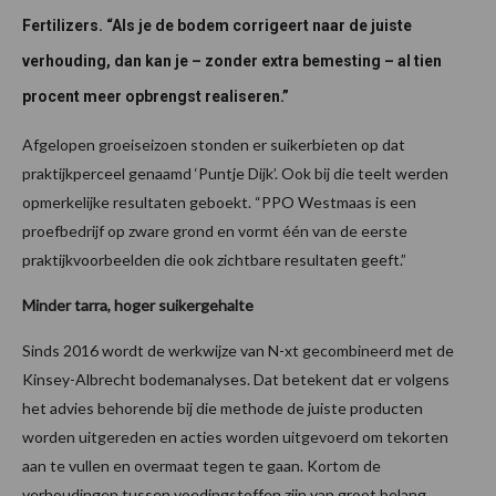
Fertilizers. “Als je de bodem corrigeert naar de juiste
verhouding, dan kan je – zonder extra bemesting – al tien
procent meer opbrengst realiseren.”
Afgelopen groeiseizoen stonden er suikerbieten op dat
praktijkperceel genaamd ‘Puntje Dijk’. Ook bij die teelt werden
opmerkelijke resultaten geboekt. “PPO Westmaas is een
proefbedrijf op zware grond en vormt één van de eerste
praktijkvoorbeelden die ook zichtbare resultaten geeft.”
Minder tarra, hoger suikergehalte
Sinds 2016 wordt de werkwijze van N-xt gecombineerd met de
Kinsey-Albrecht bodemanalyses. Dat betekent dat er volgens
het advies behorende bij die methode de juiste producten
worden uitgereden en acties worden uitgevoerd om tekorten
aan te vullen en overmaat tegen te gaan. Kortom de
verhoudingen tussen voedingstoffen zijn van groot belang.