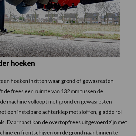
der hoeken
r geen hoeken inzitten waar grond of gewasresten
ft de frees een ruimte van 132 mm tussen de
t de machine volloopt met grond en gewasresten
et een instelbare achterklep met sloffen, gladde rol
ls. Daarnaast kan de overtopfrees uitgevoerd zijn met
achine en frontschijven om de grond naar binnen te