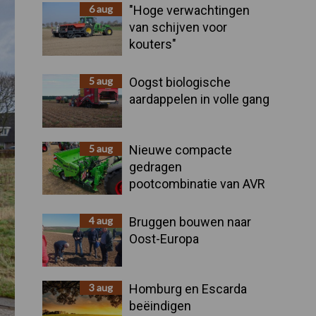
Sidebar
6 aug
"Hoge verwachtingen
van schijven voor
kouters"
5 aug
Oogst biologische
aardappelen in volle gang
5 aug
Nieuwe compacte
gedragen
pootcombinatie van AVR
4 aug
Bruggen bouwen naar
Oost-Europa
3 aug
Homburg en Escarda
beëindigen