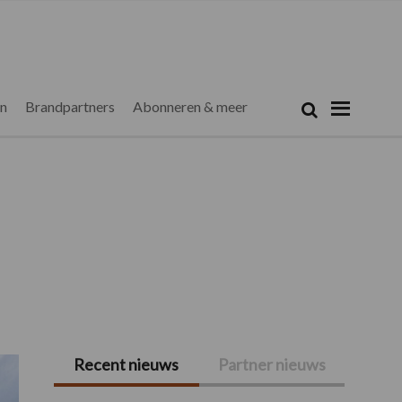
Zoeken...
Zoek
en
Brandpartners
Abonneren & meer
Recent nieuws
Partner nieuws
Primaire