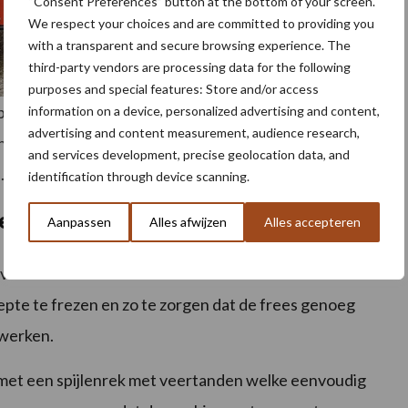
“Consent Preferences” button at the bottom of your screen.
We respect your choices and are committed to providing you
with a transparent and secure browsing experience. The
third-party vendors are processing data for the following
purposes and special features: Store and/or access
pfrees met een voorzetwoeler en een zaaimachine
information on a device, personalized advertising and content,
advertising and content measurement, audience research,
, tijd te besparen en de kwaliteit van de
and services development, precise geolocation data, and
.
identification through device scanning.
rek
Aanpassen
Alles afwijzen
Alles accepteren
oerd met een rotor met een diameter van 590 mm.
epte te frezen en zo te zorgen dat de frees genoeg
 werken.
et een spijlenrek met veertanden welke eenvoudig