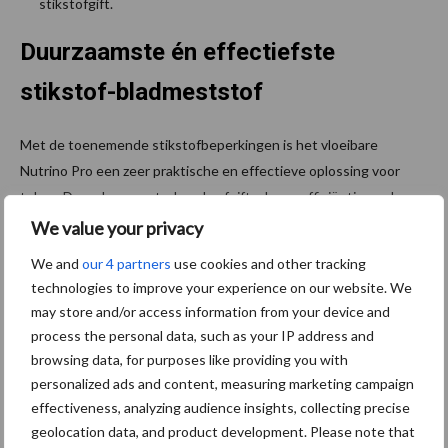
stikstofgift.
Duurzaamste én effectiefste
stikstof-bladmeststof
Met de toenemende stikstofbeperkingen is het vloeibare
Nutrino Pro een zeer praktische en effectieve oplossing voor
telers. Door de gecontroleerde afgifte, hoge efficiëntie en de
toepassing via het blad, helpt Nutrino Pro telers om binnen de
We value your privacy
steeds strakker wordende normen een gezonde gewasgroei en
We and
our 4 partners
use cookies and other tracking
een maximale opbrengst te realiseren.
technologies to improve your experience on our website. We
may store and/or access information from your device and
Zoals Nutma het samenvat: “Nutrino Pro is eigenlijk ‘meer met
process the personal data, such as your IP address and
minder’. Met een lagere stikstofgift wordt toch een maximale
browsing data, for purposes like providing you with
opbrengst gegarandeerd. Het helpt telers om super-efficiënt en
personalized ads and content, measuring marketing campaign
tegelijkertijd duurzaam en toekomstbestendig te telen. Dit mede
effectiveness, analyzing audience insights, collecting precise
doordat Nutrino Pro bodemleven ongemoeid laat. Holland Fyto
geolocation data, and product development. Please note that
heeft in 2024 in twee uitgebreide speciale bemestingsproeven in