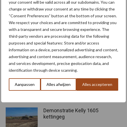
your consent will be valid across all our subdomains. You can
wintertarwe en aardappelen aangetoond dat het mogelijk is om
change or withdraw your consent at any time by clicking the
de traditionele stikstofgift significant te verminderen en met een
“Consent Preferences” button at the bottom of your screen.
gedeeltelijke vervanging door Nutrino Pro toch eenzelfde of zelfs
We respect your choices and are committed to providing you
hogere opbrengst te behalen.”
with a transparent and secure browsing experience. The
third-party vendors are processing data for the following
Wil je meer weten over Nutrino Pro en hoe het kan bijdragen aan
purposes and special features: Store and/or access
een duurzame bemestingsstrategie ondanks strenger wordende
information on a device, personalized advertising and content,
stikstofnormen? Bezoek dan
www.nutrinopro.nl
of neem contact
advertising and content measurement, audience research,
op met een adviseur van één van de Holland Fyto-bedrijven. Zie
and services development, precise geolocation data, and
daarvoor
www.hollandfyto.nl
.
identification through device scanning.
Tekst en beeld: Holland Fyto
Aanpassen
Alles afwijzen
Alles accepteren
Aanbevolen voor jou! bodembeheer
Demonstratie Kelly 1605
kettingeg