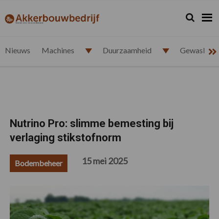
Spring
Door
Spring
Spring
naar
naar
naar
naar
Zoeken...
Zoek
akkerbouwbedrijf.nl
de
de
de
de
hoofdnavigatie
hoofd
eerste
voettekst
inhoud
sidebar
Nieuws
Machines
Duurzaamheid
Gewasbesc
Nutrino Pro: slimme bemesting bij
verlaging stikstofnorm
15 mei 2025
Bodembeheer