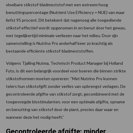
vloeibare stikstof-bladmeststof met een extreem hoog
benuttingspercentage (Nutrient Use Efficiency = NUE) van maar
liefst 95 procent. Dit betekent dat nagenoeg alle toegediende
stikstof effectief wordt opgenomen in en benut door het gewas,
met tegelijkertijd minimale verliezen naar het milieu. Door zijn
samenstelling is Nutrino Pro anderhalf keer zo krachtig als
bestaande efficiënte stikstof-bladmeststoffen.
Volgens Tjalling Nutma, Technisch Product Manager bij Holland
Fyto, is dit een belangrijk voordeel voor boeren die binnen strikte
stikstofnormen moeten opereren: “Met Nutrino Pro kunnen
telers hun stikstofgift zonder verlies van opbrengst verlagen. De
gecontroleerde afgifte van stikstof zorgt, gecombineerd met de
toegevoegde biostimulanten, voor een optimale afgifte, opname
en benutting van stikstof door de plant, precies daar waar en
wanneer deze het nodig heeft.”
Gecontroleerde afgifte: minder