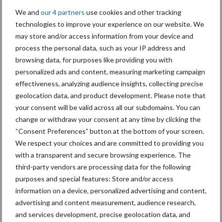
We and
our 4 partners
use cookies and other tracking
Biologische
technologies to improve your experience on our website. We
Biodiversiteit
may store and/or access information from your device and
akkerbouw
process the personal data, such as your IP address and
browsing data, for purposes like providing you with
personalized ads and content, measuring marketing campaign
effectiveness, analyzing audience insights, collecting precise
Toon meer
geolocation data, and product development. Please note that
your consent will be valid across all our subdomains. You can
change or withdraw your consent at any time by clicking the
“Consent Preferences” button at the bottom of your screen.
Primaire
Recent nieuws
Partner nieuws
We respect your choices and are committed to providing you
Sidebar
with a transparent and secure browsing experience. The
third-party vendors are processing data for the following
6 aug
"Hoge verwachtingen van schijven
purposes and special features: Store and/or access
voor kouters"
information on a device, personalized advertising and content,
advertising and content measurement, audience research,
5 aug
Oogst biologische aardappelen in
and services development, precise geolocation data, and