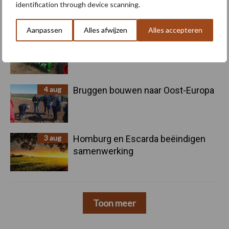
volle gang
identification through device scanning.
Aanpassen
Alles afwijzen
Alles accepteren
5 aug
Nieuwe compacte gedragen
pootcombinatie van AVR
4 aug
Bruggen bouwen naar Oost-Europa
3 aug
Homburg en Escarda beëindigen
samenwerking
Toon meer