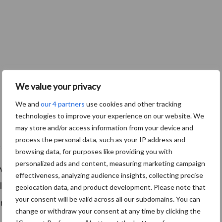
We value your privacy
We and
our 4 partners
use cookies and other tracking
technologies to improve your experience on our website. We
may store and/or access information from your device and
process the personal data, such as your IP address and
en zonder bemesting, onder met vijfhonderd gram wolkorrel.
browsing data, for purposes like providing you with
personalized ads and content, measuring marketing campaign
wolpellets sneller water absorbeerde dan de andere
effectiveness, analyzing audience insights, collecting precise
pellets was iets hoger ten opzichte van het testveld
geolocation data, and product development. Please note that
your consent will be valid across all our subdomains. You can
r een combinatie van wolkorrels en wolcompost was
change or withdraw your consent at any time by clicking the