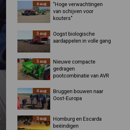
Sidebar
6 aug
"Hoge verwachtingen
van schijven voor
kouters"
5 aug
Oogst biologische
aardappelen in volle gang
5 aug
Nieuwe compacte
gedragen
pootcombinatie van AVR
4 aug
Bruggen bouwen naar
Oost-Europa
3 aug
Homburg en Escarda
beëindigen