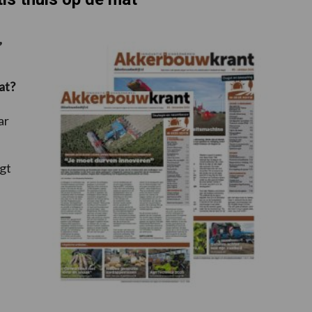
,
at?
ar
gt