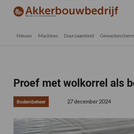
Spring
Door
Spring
Spring
naar
naar
naar
naar
akkerbouwbedrijf.nl
de
de
de
de
hoofdnavigatie
hoofd
eerste
voettekst
inhoud
sidebar
Nieuws
Machines
Duurzaamheid
Gewasbescherm
Proef met wolkorrel als 
27 december 2024
Bodembeheer