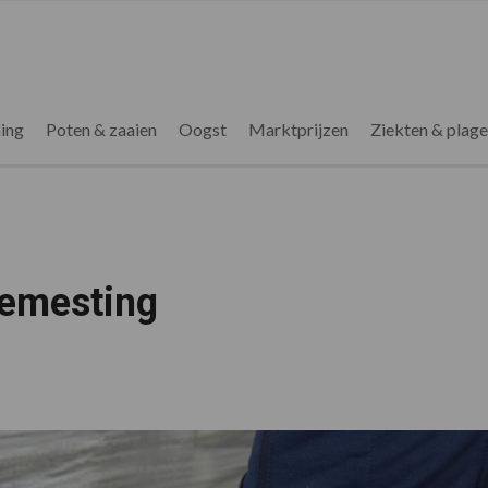
ing
Poten & zaaien
Oogst
Marktprijzen
Ziekten & plag
bemesting