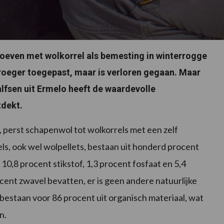
 proeven met wolkorrel als bemesting in winterrogge
roeger toegepast, maar is verloren gegaan. Maar
alfsen uit Ermelo heeft de waardevolle
tdekt.
n, perst schapenwol tot wolkorrels met een zelf
els, ook wel wolpellets, bestaan uit honderd procent
0,8 procent stikstof, 1,3 procent fosfaat en 5,4
rocent zwavel bevatten, er is geen andere natuurlijke
 bestaan voor 86 procent uit organisch materiaal, wat
n.