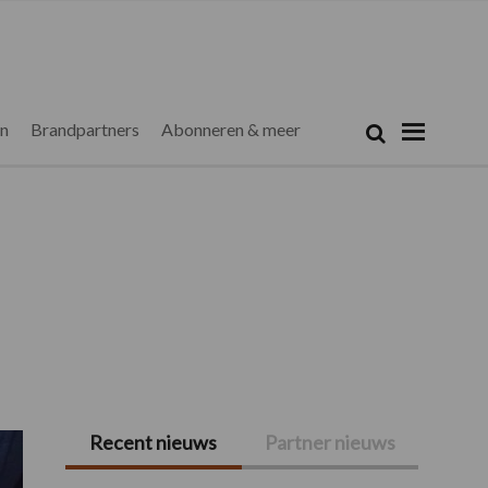
Zoeken...
Zoek
en
Brandpartners
Abonneren & meer
Recent nieuws
Partner nieuws
Primaire