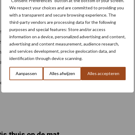
“Consent Preferences” button at the bottom of your screen.
We respect your choices and are committed to providing you
with a transparent and secure browsing experience. The
third-party vendors are processing data for the following
purposes and special features: Store and/or access
chaal wolkorrels, maar is met Wolterra aan het
information on a device, personalized advertising and content,
 SKAL-certificering te ontvangen. Verschillende
advertising and content measurement, audience research,
 de Universiteit van Oregon, tonen positieve
and services development, precise geolocation data, and
identification through device scanning.
bij wordt duidelijk dat wol fungeert als een meststof
diverse gewassen, zoals broccoli, mais, raaigras,
Aanpassen
Alles afwijzen
Alles accepteren
t onderzoek aangetoond dat wolresten de voeding van
is thuis op de mat