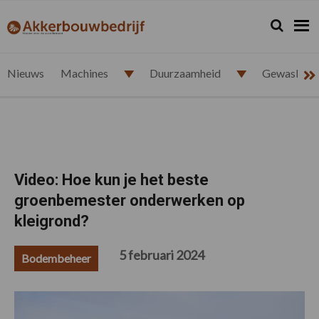
Spring
Door
Spring
Spring
naar
naar
naar
naar
Zoeken...
Zoek
akkerbouwbedrijf.nl
de
de
de
de
hoofdnavigatie
hoofd
eerste
voettekst
inhoud
sidebar
Nieuws
Machines
Duurzaamheid
Gewasbesc
Video: Hoe kun je het beste
groenbemester onderwerken op
kleigrond?
5 februari 2024
Bodembeheer