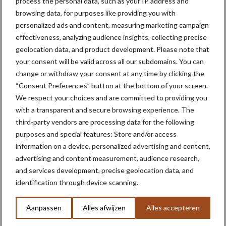
process the personal data, such as your IP address and
waarschijnlijk aan tot
browsing data, for purposes like providing you with
september: Europese
waterreserves blijven laag
personalized ads and content, measuring marketing campaign
effectiveness, analyzing audience insights, collecting precise
geolocation data, and product development. Please note that
your consent will be valid across all our subdomains. You can
Themapagina's
change or withdraw your consent at any time by clicking the
“Consent Preferences” button at the bottom of your screen.
We respect your choices and are committed to providing you
Machines
Duurzaamheid
Gewasbeschermin
with a transparent and secure browsing experience. The
third-party vendors are processing data for the following
purposes and special features: Store and/or access
information on a device, personalized advertising and content,
Biologische
advertising and content measurement, audience research,
Biodiversiteit
akkerbouw
and services development, precise geolocation data, and
identification through device scanning.
Aanpassen
Alles afwijzen
Alles accepteren
Toon meer