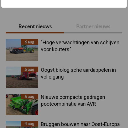
Primaire
Recent nieuws
Partner nieuws
Sidebar
6 aug
"Hoge verwachtingen van schijven
voor kouters"
5 aug
Oogst biologische aardappelen in
volle gang
5 aug
Nieuwe compacte gedragen
pootcombinatie van AVR
4 aug
Bruggen bouwen naar Oost-Europa