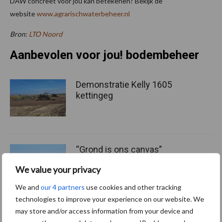
DAW concreet voor jou kan betekenen? Bekijk de
website
www.agrarischwaterbeheer.nl
Bron:
LTO Noord
Aanbevolen voor jou! bodembeheer
Demonstratie Kelly 1605
kettingeg
“Grond is ons canvas”
We value your privacy
We and
our 4 partners
use cookies and other tracking
technologies to improve your experience on our website. We
may store and/or access information from your device and
Droogte houdt