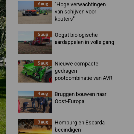
Sidebar
6 aug
"Hoge verwachtingen
van schijven voor
kouters"
5 aug
Oogst biologische
aardappelen in volle gang
5 aug
Nieuwe compacte
gedragen
pootcombinatie van AVR
4 aug
Bruggen bouwen naar
Oost-Europa
3 aug
Homburg en Escarda
beëindigen