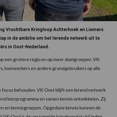
ing Vruchtbare Kringloop Achterhoek en Liemers
tap in de ambitie om het lerende netwerk uit te
iërs in Oost-Nederland.
op een grotere regio en op meer doelgroepen. VK-
s, loonwerkers en andere grondgebruikers op alle
de focus behouden. VK-Oost blijft een lerend netwerk
gend leerprogramma en samen kennis ontwikkelen. Zij
cten en kennisgroepen. Opgedane kennis kunnen de
ij VK-Oost is de verzamelde kringloopdata bij leden