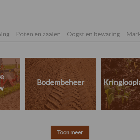
ing
Poten en zaaien
Oogst en bewaring
Mark
he
Bodembeheer
Kringloop
w
Toon meer