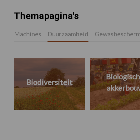
Themapagina's
Machines
Duurzaamheid
Gewasbescherm
Biologisc
Biodiversiteit
akkerbou