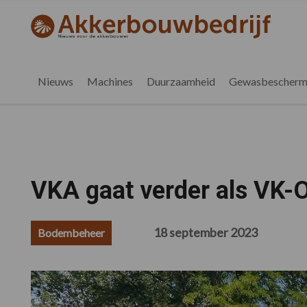
Spring
Door
Spring
Spring
naar
naar
naar
naar
akkerbouwbedrijf.nl
de
de
de
de
hoofdnavigatie
hoofd
eerste
voettekst
inhoud
sidebar
Nieuws
Machines
Duurzaamheid
Gewasbescherm
VKA gaat verder als VK-
18 september 2023
Bodembeheer