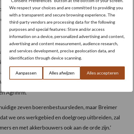
“Consent Preferences” button at the bottom of your screen.
We respect your choices and are committed to providing you
r elkaar, om verbinding te maken, samen te werken en
with a transparent and secure browsing experience. The
ong.’
third-party vendors are processing data for the following
purposes and special features: Store and/or access
information on a device, personalized advertising and content,
advertising and content measurement, audience research,
and services development, precise geolocation data, and
start. Sinds 1 januari 2020 is de VKA een zelfstandige
identification through device scanning.
nmiddels ruim 330 leden. Gouden partners van VK-
ap Rijn en IJssel, ForFarmers, FrieslandCampina,
Aanpassen
Alles afwijzen
Alles accepteren
Achterhoek Ambassadeurs. Zilveren partners zijn
en Agrifirm.
e huidige zeven boerenbestuursleden, maar Breimer
Omdat we ons werkgebied en doelgroep uitbreiden, zal
mers en met akkerbouwers ook aan de orde zijn.’