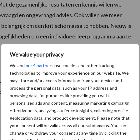
et de gezamenlijke resultaten en kennis willen we
 gevraagd en ongevraagd advies. Ook willen we meer
et belangrijk om een kritische massa te hebben. Nieuw is
ogelijkheden om een individueel leerprogramma aan te
We value your privacy
We and
our 4 partners
use cookies and other tracking
technologies to improve your experience on our website. We
ag 15 september, onthuld tijdens het succesvolle
may store and/or access information from your device and
process the personal data, such as your IP address and
it jaar voor de derde keer organiseerde. Tien VKA-
browsing data, for purposes like providing you with
onderd bezoekers hun deuren en verzorgden een
personalized ads and content, measuring marketing campaign
effectiveness, analyzing audience insights, collecting precise
geolocation data, and product development. Please note that
your consent will be valid across all our subdomains. You can
 richt op de koplopers in de sector. ‘Koplopers zijn en
change or withdraw your consent at any time by clicking the
re grond-gebruikende agrariër is van harte welkom.