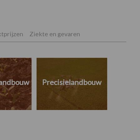
tprijzen
Ziekte en gevaren
landbouw
Precisielandbouw