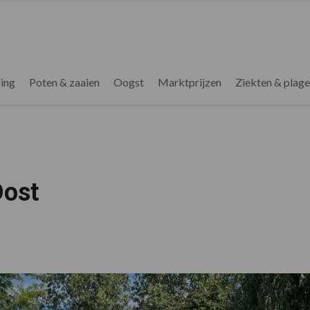
ing
Poten & zaaien
Oogst
Marktprijzen
Ziekten & plag
Oost