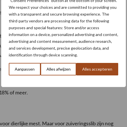
“Consent Preferences” button at the bottom of your screen.
We respect your choices and are committed to providing you
 tot en met 31 januari tegelijkertijd wordt bevloeid,
with a transparent and secure browsing experience. The
third-party vendors are processing data for the following
purposes and special features: Store and/or access
information on a device, personalized advertising and content,
tage van 7% of meer.
advertising and content measurement, audience research,
 u binnen 8 dagen na gebruik een gewas inzaait. Voor
and services development, precise geolocation data, and
a voorwaarden.
identification through device scanning.
ellingspercentage van 7% of meer en aangetast door
Aanpassen
Alles afwijzen
Alles accepteren
18% of meer.
voor dierlijke mest. Maar voor zuiveringsslib zijn nog