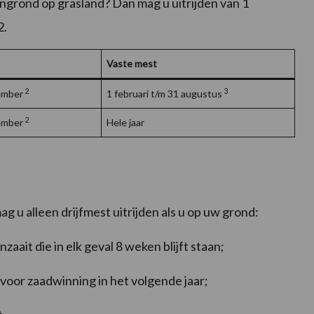
veengrond op grasland? Dan mag u uitrijden van 1
2.
Vaste mest
2
3
tember
1 februari t/m 31 augustus
2
tember
Hele jaar
 u alleen drijfmest uitrijden als u op uw grond:
aait die in elk geval 8 weken blijft staan;
 voor zaadwinning in het volgende jaar;