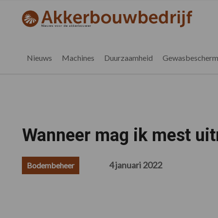
Spring
Door
Spring
Spring
naar
naar
naar
naar
akkerbouwbedrijf.nl
de
de
de
de
hoofdnavigatie
hoofd
eerste
voettekst
inhoud
sidebar
Nieuws
Machines
Duurzaamheid
Gewasbescherm
Wanneer mag ik mest uit
4 januari 2022
Bodembeheer