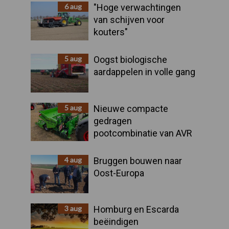
Sidebar
6 aug
"Hoge verwachtingen
van schijven voor
kouters"
5 aug
Oogst biologische
aardappelen in volle gang
5 aug
Nieuwe compacte
gedragen
pootcombinatie van AVR
4 aug
Bruggen bouwen naar
Oost-Europa
3 aug
Homburg en Escarda
beëindigen