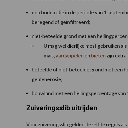
een bodem die in de periode van 1 september
beregend of geïnfiltreerd;
niet-beteelde grond met een hellingpercen
U mag wel dierlijke mest gebruiken als
maïs,
aardappelen
en
bieten
zijn extr
beteelde of niet-beteelde grond met een h
geulenerosie;
bouwland met een hellingspercentage van 
Zuiveringsslib uitrijden
Voor zuiveringsslib gelden dezelfde regels als 