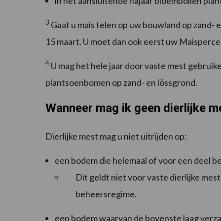
in het aansluitende najaar bloembollen plan
3
Gaat u mais telen op uw bouwland op zand- e
15 maart. U moet dan ook eerst uw Maisperce
4
U mag het hele jaar door vaste mest gebruiken
plantsoenbomen op zand- en lössgrond.
Wanneer mag ik geen dierlijke me
Dierlijke mest mag u niet uitrijden op:
een bodem die helemaal of voor een deel bev
Dit geldt niet voor vaste dierlijke me
beheersregime.
een bodem waarvan de bovenste laag verzad