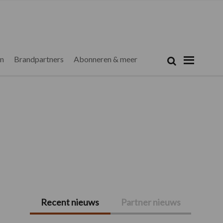
Zoeken...
Zoek
en
Brandpartners
Abonneren & meer
Recent nieuws
Partner nieuws
Primaire