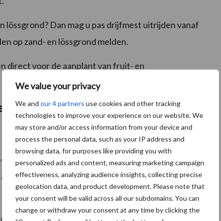
t.
n lössgrond? Dan mag u pas drijfmest uitrijden vanaf
len op zand- en lössgrond melden.
 direct voor de aanplant van fruit- en
We value your privacy
We and
our 4 partners
use cookies and other tracking
st uitrijden in 2022?
technologies to improve your experience on our website. We
may store and/or access information from your device and
process the personal data, such as your IP address and
browsing data, for purposes like providing you with
roren is, of waarop (voor een deel) sneeuw ligt;
personalized ads and content, measuring marketing campaign
effectiveness, analyzing audience insights, collecting precise
st op grasland, waar het gebruik onderdeel is van een
geolocation data, and product development. Please note that
your consent will be valid across all our subdomains. You can
change or withdraw your consent at any time by clicking the
igd is met water;