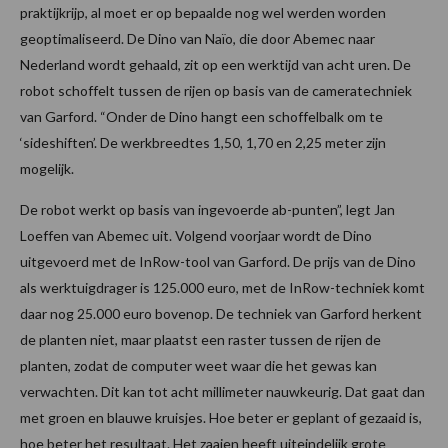
praktijkrijp, al moet er op bepaalde nog wel werden worden
geoptimaliseerd. De Dino van Naïo, die door Abemec naar
Nederland wordt gehaald, zit op een werktijd van acht uren. De
robot schoffelt tussen de rijen op basis van de cameratechniek
van Garford. “Onder de Dino hangt een schoffelbalk om te
‘sideshiften’. De werkbreedtes 1,50, 1,70 en 2,25 meter zijn
mogelijk.
De robot werkt op basis van ingevoerde ab-punten”, legt Jan
Loeffen van Abemec uit. Volgend voorjaar wordt de Dino
uitgevoerd met de InRow-tool van Garford. De prijs van de Dino
als werktuigdrager is 125.000 euro, met de InRow-techniek komt
daar nog 25.000 euro bovenop. De techniek van Garford herkent
de planten niet, maar plaatst een raster tussen de rijen de
planten, zodat de computer weet waar die het gewas kan
verwachten. Dit kan tot acht millimeter nauwkeurig. Dat gaat dan
met groen en blauwe kruisjes. Hoe beter er geplant of gezaaid is,
hoe beter het resultaat. Het zaaien heeft uiteindelijk grote