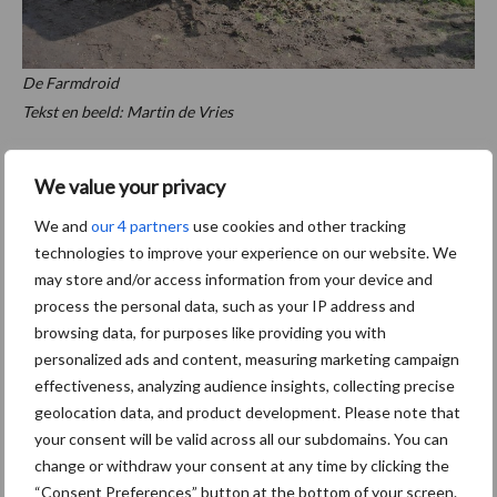
De Farmdroid
Tekst en beeld: Martin de Vries
U heeft zojuist een gedeelte van een artikel uit ons vakblad de
We value your privacy
Loonwerker gelezen. Verder lezen of meer informatie klik hier!
We and
our 4 partners
use cookies and other tracking
Aanbevolen voor jou! bodembeheer
technologies to improve your experience on our website. We
may store and/or access information from your device and
Demonstratie Kelly 1605
process the personal data, such as your IP address and
kettingeg
browsing data, for purposes like providing you with
personalized ads and content, measuring marketing campaign
effectiveness, analyzing audience insights, collecting precise
geolocation data, and product development. Please note that
your consent will be valid across all our subdomains. You can
“Grond is ons canvas”
change or withdraw your consent at any time by clicking the
“Consent Preferences” button at the bottom of your screen.