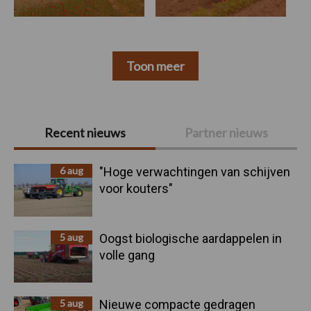
Toon meer
Primaire
Recent nieuws
Partner nieuws
Sidebar
6 aug
"Hoge verwachtingen van schijven
voor kouters"
5 aug
Oogst biologische aardappelen in
volle gang
5 aug
Nieuwe compacte gedragen