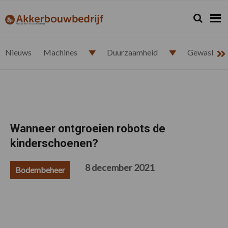
Spring
Door
Spring
Spring
naar
naar
naar
naar
Zoeken...
Zoek
akkerbouwbedrijf.nl
de
de
de
de
hoofdnavigatie
hoofd
eerste
voettekst
inhoud
sidebar
Nieuws
Machines
Duurzaamheid
Gewasbesc
Wanneer ontgroeien robots de
kinderschoenen?
8 december 2021
Bodembeheer