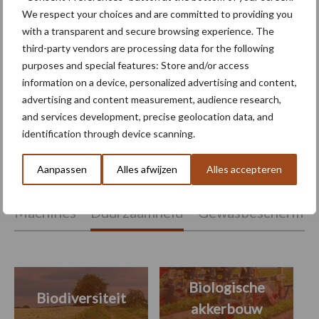
We respect your choices and are committed to providing you
with a transparent and secure browsing experience. The
third-party vendors are processing data for the following
Droogte houdt
purposes and special features: Store and/or access
waarschijnlijk aan tot
information on a device, personalized advertising and content,
september: Europese
advertising and content measurement, audience research,
waterreserves blijven laag
and services development, precise geolocation data, and
identification through device scanning.
Aanpassen
Alles afwijzen
Alles accepteren
Themapagina's
Machines
Duurzaamheid
Gewasbeschermin
Biologische
Biodiversiteit
akkerbouw