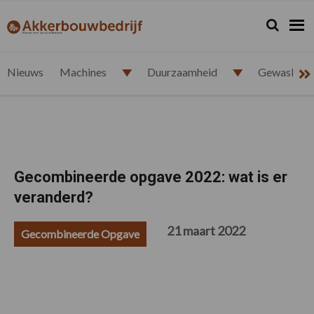
Spring
Door
Spring
Spring
naar
naar
naar
naar
Zoeken...
Zoek
akkerbouwbedrijf.nl
de
de
de
de
hoofdnavigatie
hoofd
eerste
voettekst
inhoud
sidebar
Nieuws
Machines
Duurzaamheid
Gewasbesc
Gecombineerde opgave 2022: wat is er
veranderd?
21 maart 2022
Gecombineerde Opgave