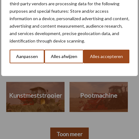
third-party vendors are processing data for the following
van AVR
purposes and special features: Store and/or access
information on a device, personalized advertising and content,
advertising and content measurement, audience research,
and services development, precise geolocation data, and
Themapagina's
identification through device scanning.
Aanpassen
Alles afwijzen
Alles accepteren
Machines
Duurzaamheid
Gewasbeschermin
Kunstmeststrooier
Pootmachine
Toon meer