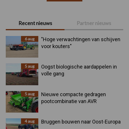
Primaire
Recent nieuws
Partner nieuws
Sidebar
6 aug
"Hoge verwachtingen van schijven
voor kouters"
5 aug
Oogst biologische aardappelen in
volle gang
5 aug
Nieuwe compacte gedragen
pootcombinatie van AVR
4 aug
Bruggen bouwen naar Oost-Europa