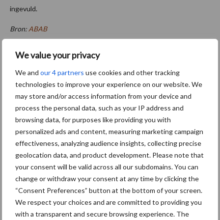
ingevuld.
Bron:
ABAB
Aanbevolen voor jou!
We value your privacy
We and
our 4 partners
use cookies and other tracking
“Hoge verwachtingen van
technologies to improve your experience on our website. We
schijven voor kouters”
may store and/or access information from your device and
process the personal data, such as your IP address and
browsing data, for purposes like providing you with
personalized ads and content, measuring marketing campaign
Oogst biologische
effectiveness, analyzing audience insights, collecting precise
aardappelen in volle gang
geolocation data, and product development. Please note that
your consent will be valid across all our subdomains. You can
change or withdraw your consent at any time by clicking the
“Consent Preferences” button at the bottom of your screen.
We respect your choices and are committed to providing you
Nieuwe compacte
with a transparent and secure browsing experience. The
gedragen pootcombinatie