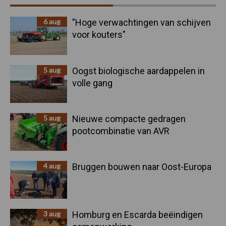
Sidebar
6 aug
"Hoge verwachtingen van schijven
voor kouters"
5 aug
Oogst biologische aardappelen in
volle gang
5 aug
Nieuwe compacte gedragen
pootcombinatie van AVR
4 aug
Bruggen bouwen naar Oost-Europa
3 aug
Homburg en Escarda beëindigen