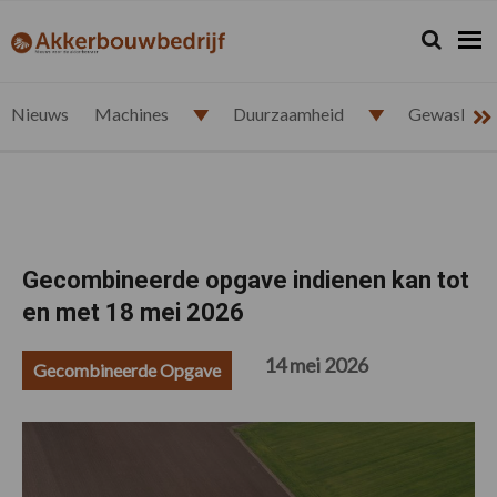
Spring
Door
Spring
Spring
naar
naar
naar
naar
Zoeken...
Zoek
akkerbouwbedrijf.nl
de
de
de
de
hoofdnavigatie
hoofd
eerste
voettekst
inhoud
sidebar
Nieuws
Machines
Duurzaamheid
Gewasbesc
Gecombineerde opgave indienen kan tot
en met 18 mei 2026
14 mei 2026
Gecombineerde Opgave