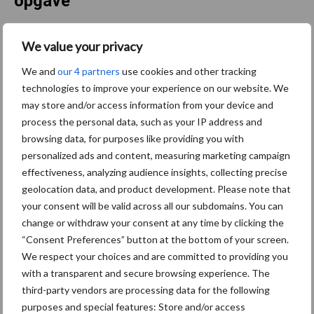
opgave
LTO: Blijf aandringen op
We value your privacy
herbeoordeling negatieve
We and
our 4 partners
use cookies and other tracking
beschikkingen eco-regeling
2025
technologies to improve your experience on our website. We
may store and/or access information from your device and
process the personal data, such as your IP address and
Gecombineerde opgave
browsing data, for purposes like providing you with
2026: dit zijn de
personalized ads and content, measuring marketing campaign
belangrijkste
effectiveness, analyzing audience insights, collecting precise
aandachtspunten
geolocation data, and product development. Please note that
your consent will be valid across all our subdomains. You can
change or withdraw your consent at any time by clicking the
Gecombineerde opgave
“Consent Preferences” button at the bottom of your screen.
2026: aangepaste
We respect your choices and are committed to providing you
indiendatum en
with a transparent and secure browsing experience. The
landbouwtelling
third-party vendors are processing data for the following
purposes and special features: Store and/or access