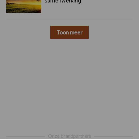
samenwerking
Toon meer
Footer
Onze brandpartners