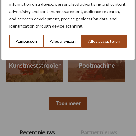
information on a device, personalized advertising and content,
Themapagina's
advertising and content measurement, audience research,
and services development, precise geolocation data, and
identification through device scanning.
Machines
Duurzaamheid
Gewasbeschermin
Aanpassen
Alles afwijzen
Alles accepteren
Kunstmeststrooier
Pootmachine
Toon meer
Primaire
Recent nieuws
Partner nieuws