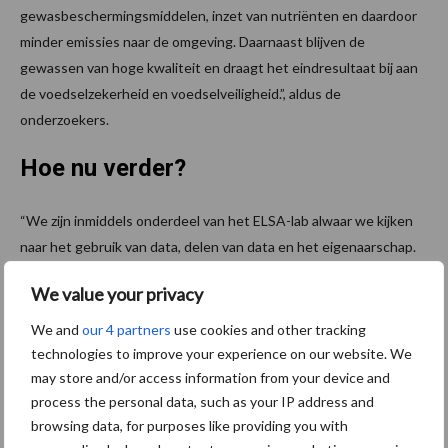
gewasbeschermingsmiddelen, inzet van nutriënten en daardoor
minder emissies naar de omgeving. Daarnaast blijven de
gewassen van hoge kwaliteit en draagt het eindresultaat bij aan
de voedselzekerheid en voedselveiligheid.”, aldus de
onderzoekers.
Hoe nu verder?
“We zijn inmiddels onderdeel van het ELSA-lab alwaar we kijken
naar het gebruik van data, delen van data en het eigenaarschap.
Daarnaast zijn we begonnen met vraagstukken rondom
We value your privacy
digitalisering van ondernemers, hetgeen onderdeel is van de
EDIH Noordwest Nederland. En één praktijkpartner is onderdeel
We and
our 4 partners
use cookies and other tracking
van een Europese projectaanvraag geworden.”
technologies to improve your experience on our website. We
may store and/or access information from your device and
Bron:
Groen Kennisnet
process the personal data, such as your IP address and
browsing data, for purposes like providing you with
Aanbevolen voor jou!