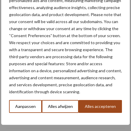
personalized ads and content, measuring marketing campaign
precisielandbouw
effectiveness, analyzing audience insights, collecting precise
geolocation data, and product development. Please note that
Homburg en Escarda
your consent will be valid across all our subdomains. You can
beëindigen samenwerking
change or withdraw your consent at any time by clicking the
“Consent Preferences” button at the bottom of your screen.
We respect your choices and are committed to providing you
with a transparent and secure browsing experience. The
third-party vendors are processing data for the following
Middel besparen met
purposes and special features: Store and/or access
precisiespuiten: “Elke
information on a device, personalized advertising and content,
druppel op de juiste plek”
advertising and content measurement, audience research,
and services development, precise geolocation data, and
identification through device scanning.
Mechanische en robotische
onkruidbestrijding biedt
Aanpassen
Alles afwijzen
Alles accepteren
kansen in uien en
suikerbieten