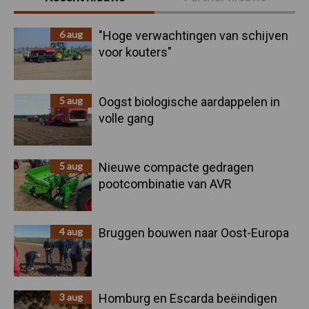
Sidebar
6 aug
"Hoge verwachtingen van schijven
voor kouters"
5 aug
Oogst biologische aardappelen in
volle gang
5 aug
Nieuwe compacte gedragen
pootcombinatie van AVR
4 aug
Bruggen bouwen naar Oost-Europa
3 aug
Homburg en Escarda beëindigen