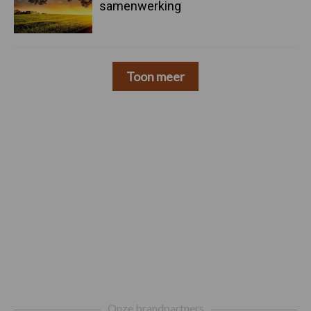
samenwerking
Toon meer
Footer
Onze brandpartners