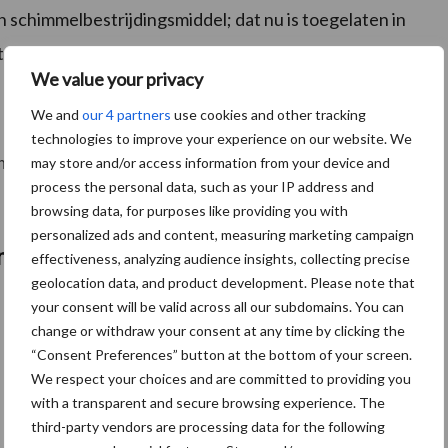
n schimmelbestrijdingsmiddel; dat nu is toegelaten in
uitzondering van tulp en lelie.
We value your privacy
We and
our 4 partners
use cookies and other tracking
technologies to improve your experience on our website. We
mco is ingetrokken.
may store and/or access information from your device and
process the personal data, such as your IP address and
browsing data, for purposes like providing you with
personalized ads and content, measuring marketing campaign
n
effectiveness, analyzing audience insights, collecting precise
geolocation data, and product development. Please note that
your consent will be valid across all our subdomains. You can
change or withdraw your consent at any time by clicking the
“Consent Preferences” button at the bottom of your screen.
We respect your choices and are committed to providing you
with a transparent and secure browsing experience. The
third-party vendors are processing data for the following