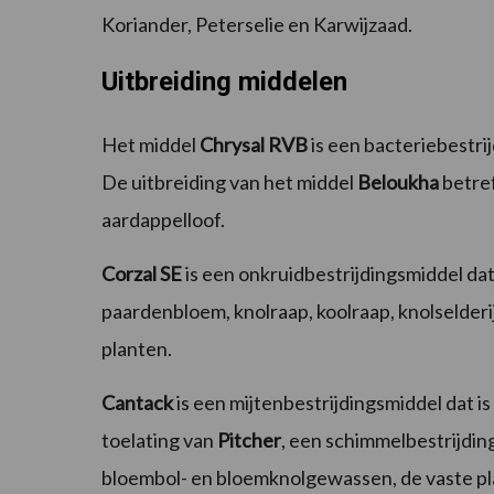
Koriander, Peterselie en Karwijzaad.
Uitbreiding middelen
Het middel
Chrysal RVB
is een bacteriebestrij
De uitbreiding van het middel
Beloukha
betref
aardappelloof.
Corzal SE
is een onkruidbestrijdingsmiddel dat
paardenbloem, knolraap, koolraap, knolselder
planten.
Cantack
is een mijtenbestrijdingsmiddel dat is
toelating van
Pitcher
, een schimmelbestrijding
bloembol- en bloemknolgewassen, de vaste pla