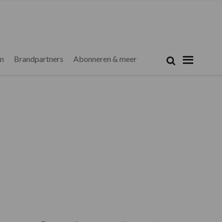
Zoeken...
Zoek
en
Brandpartners
Abonneren & meer