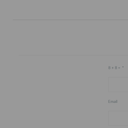
8 + 8 =
*
Email