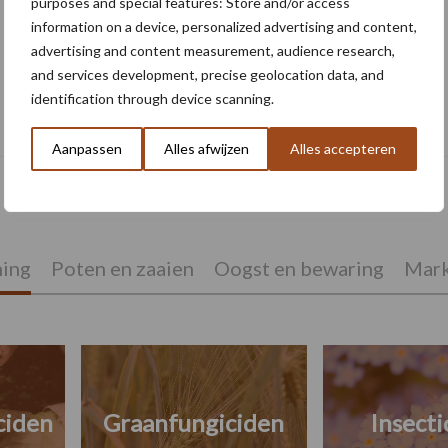
purposes and special features: Store and/or access
information on a device, personalized advertising and content,
advertising and content measurement, audience research,
and services development, precise geolocation data, and
identification through device scanning.
Ctgb wijst verlenging van toelating voor
kiemremmingsmiddel Talent af
Aanpassen
Alles afwijzen
Alles accepteren
ing
Poten en zaaien
Oogst en bewaring
Mark
ciden
Graanfungiciden
Insecti