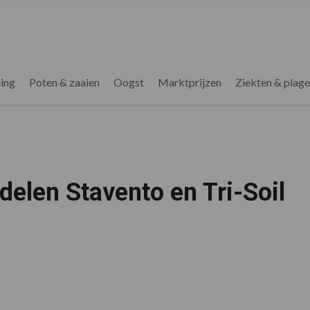
ing
Poten & zaaien
Oogst
Marktprijzen
Ziekten & plag
elen Stavento en Tri-Soil