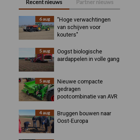
Recent nieuws
Partner nieuws
Primaire
Sidebar
6 aug
"Hoge verwachtingen
van schijven voor
kouters"
5 aug
Oogst biologische
aardappelen in volle gang
5 aug
Nieuwe compacte
gedragen
pootcombinatie van AVR
4 aug
Bruggen bouwen naar
Oost-Europa