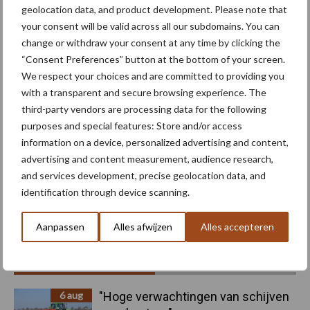
geolocation data, and product development. Please note that
Machines
Duurzaamheid
Gewasbeschermin
your consent will be valid across all our subdomains. You can
change or withdraw your consent at any time by clicking the
“Consent Preferences” button at the bottom of your screen.
We respect your choices and are committed to providing you
with a transparent and secure browsing experience. The
Kunstmeststrooier
Pootmachine
third-party vendors are processing data for the following
purposes and special features: Store and/or access
information on a device, personalized advertising and content,
advertising and content measurement, audience research,
and services development, precise geolocation data, and
Toon meer
identification through device scanning.
Aanpassen
Alles afwijzen
Alles accepteren
Primaire
Recent nieuws
Partner nieuws
Sidebar
6 aug
"Hoge verwachtingen van schijven