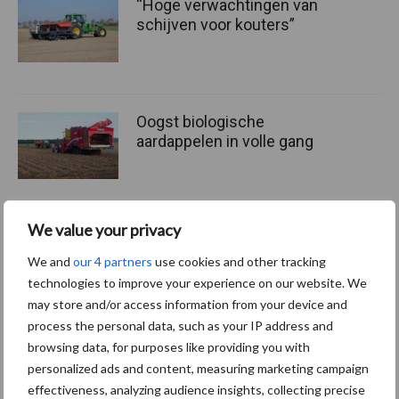
“Hoge verwachtingen van
schijven voor kouters”
Oogst biologische
aardappelen in volle gang
We value your privacy
Nieuwe compacte
gedragen pootcombinatie
We and
our 4 partners
use cookies and other tracking
van AVR
technologies to improve your experience on our website. We
may store and/or access information from your device and
process the personal data, such as your IP address and
browsing data, for purposes like providing you with
personalized ads and content, measuring marketing campaign
Themapagina's
effectiveness, analyzing audience insights, collecting precise