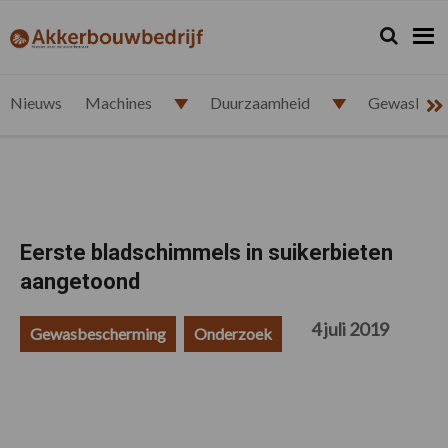
Spring
Door
Spring
Spring
naar
naar
naar
naar
Zoeken...
Zoek
akkerbouwbedrijf.nl
de
de
de
de
hoofdnavigatie
hoofd
eerste
voettekst
inhoud
sidebar
Nieuws
Machines
Duurzaamheid
Gewasbesc
Eerste bladschimmels in suikerbieten
aangetoond
4 juli 2019
Gewasbescherming
Onderzoek