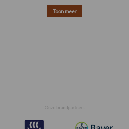
Toon meer
Footer
Onze brandpartners