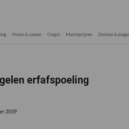
ing
Poten & zaaien
Oogst
Marktprijzen
Ziekten & plag
egelen erfafspoeling
er 2019