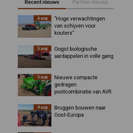
Recent nieuws
Partner nieuws
Primaire
Sidebar
6 aug
"Hoge verwachtingen
van schijven voor
kouters"
5 aug
Oogst biologische
aardappelen in volle gang
5 aug
Nieuwe compacte
gedragen
pootcombinatie van AVR
4 aug
Bruggen bouwen naar
Oost-Europa