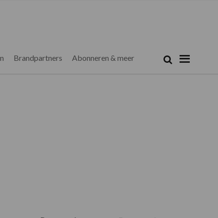
Zoeken...
Zoek
en
Brandpartners
Abonneren & meer