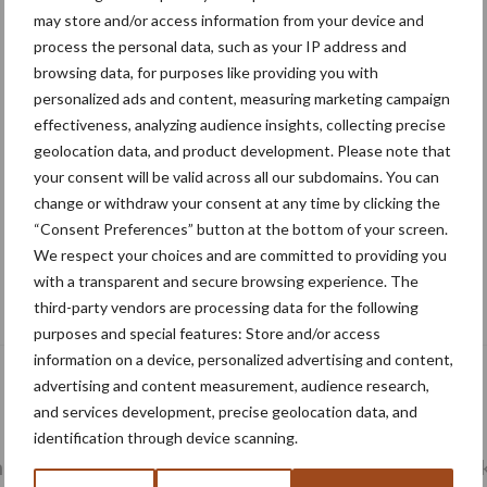
may store and/or access information from your device and
process the personal data, such as your IP address and
browsing data, for purposes like providing you with
personalized ads and content, measuring marketing campaign
effectiveness, analyzing audience insights, collecting precise
geolocation data, and product development. Please note that
your consent will be valid across all our subdomains. You can
change or withdraw your consent at any time by clicking the
“Consent Preferences” button at the bottom of your screen.
We respect your choices and are committed to providing you
with a transparent and secure browsing experience. The
Oogst biologische aardappelen in volle
third-party vendors are processing data for the following
gang
purposes and special features: Store and/or access
information on a device, personalized advertising and content,
advertising and content measurement, audience research,
and services development, precise geolocation data, and
identification through device scanning.
ing
Poten en zaaien
Oogst en bewaring
Mark