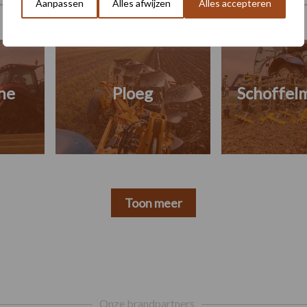
Aanpassen
Alles afwijzen
Alles accepteren
ne
Ploeg
Schoffel
Toon meer
Onze brandpartners