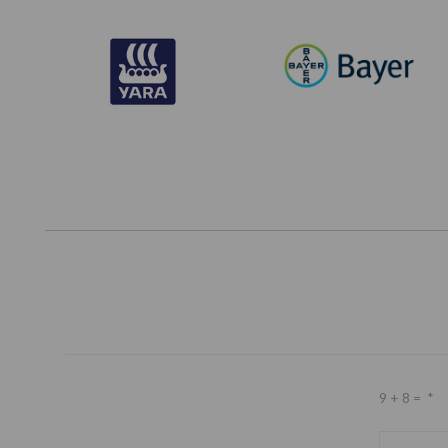
9 + 8 =
*