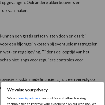
rdt opgevangen. Ook andere akkerbouwers en
ruik van maken.
unnen een gratis erfscan laten doen en daarbij
voor een bijdrage in kosten bij eventuele maatregelen,
n wet- en regelgeving. Tijdens de looptijd van het
chap niet langs voor reguliere controles voor
ovincie Fryslân medefinancier zijn, is een vervolg op
ater voor melkveehouders.
We value your privacy
We and
our 4 partners
use cookies and other tracking
technologies to improve your experience on our website. We