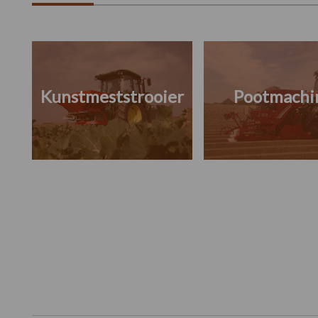
Kunstmeststrooier
Pootmachi
Footer