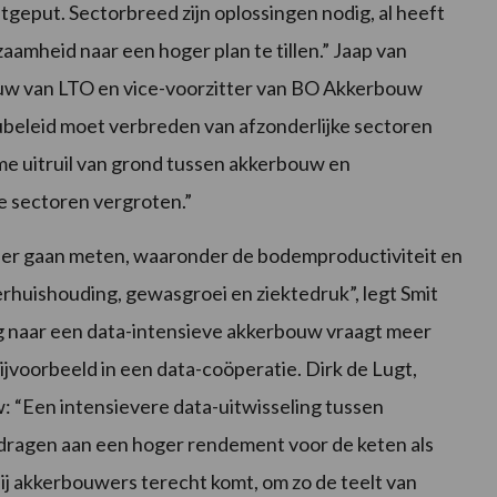
geput. Sectorbreed zijn oplossingen nodig, al heeft
aamheid naar een hoger plan te tillen.” Jaap van
w van LTO en vice-voorzitter van BO Akkerbouw
ubeleid moet verbreden van afzonderlijke sectoren
e uitruil van grond tussen akkerbouw en
e sectoren vergroten.”
meer gaan meten, waaronder de bodemproductiviteit en
terhuishouding, gewasgroei en ziektedruk”, legt Smit
 naar een data-intensieve akkerbouw vraagt meer
voorbeeld in een data-coöperatie. Dirk de Lugt,
 “Een intensievere data-uitwisseling tussen
dragen aan een hoger rendement voor de keten als
bij akkerbouwers terecht komt, om zo de teelt van