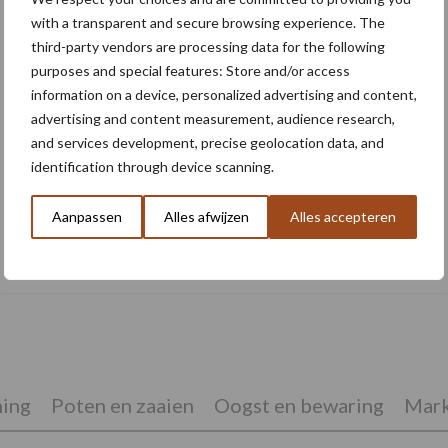
with a transparent and secure browsing experience. The
third-party vendors are processing data for the following
purposes and special features: Store and/or access
information on a device, personalized advertising and content,
advertising and content measurement, audience research,
and services development, precise geolocation data, and
identification through device scanning.
Aanpassen
Alles afwijzen
Alles accepteren
Oogst biologische aardappelen in volle
gang
ing
Poten en zaaien
Oogst en bewaring
Mark