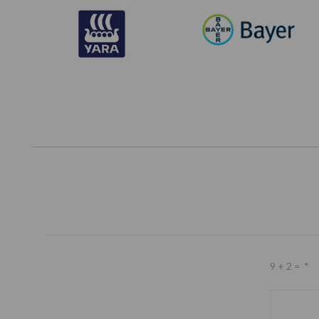
9 + 2 =
*