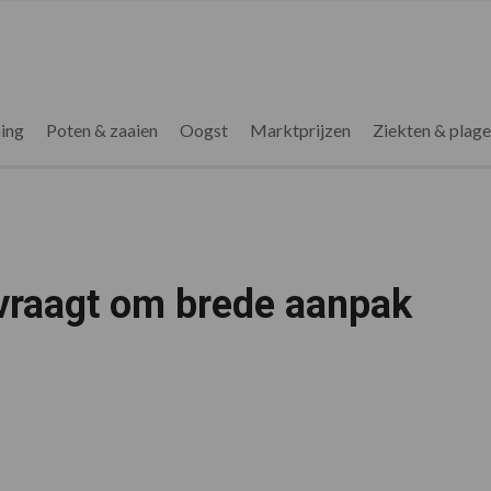
ing
Poten & zaaien
Oogst
Marktprijzen
Ziekten & plag
vraagt om brede aanpak