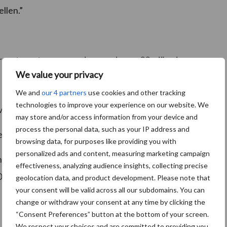
llen.”
ert een toegevoegde waarde van 22 miljard euro
We value your privacy
We and
our 4 partners
use cookies and other tracking
technologies to improve your experience on our website. We
van 9.000 gespecialiseerde akkerbouwers
may store and/or access information from your device and
process the personal data, such as your IP address and
 derde van zijn productie
browsing data, for purposes like providing you with
personalized ads and content, measuring marketing campaign
geveer een kwart van het Nederlandse
effectiveness, analyzing audience insights, collecting precise
00 hectare
geolocation data, and product development. Please note that
your consent will be valid across all our subdomains. You can
change or withdraw your consent at any time by clicking the
“Consent Preferences” button at the bottom of your screen.
We respect your choices and are committed to providing you