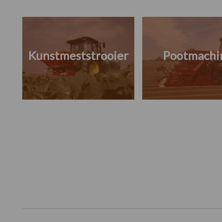
Kunstmeststrooier
Pootmachi
Footer