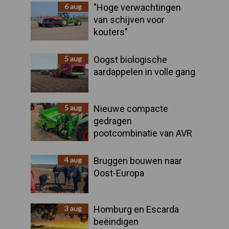
Sidebar
6 aug
"Hoge verwachtingen
van schijven voor
kouters"
5 aug
Oogst biologische
aardappelen in volle gang
5 aug
Nieuwe compacte
gedragen
pootcombinatie van AVR
4 aug
Bruggen bouwen naar
Oost-Europa
3 aug
Homburg en Escarda
beëindigen