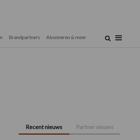
Zoeken...
Zoek
en
Brandpartners
Abonneren & meer
Recent nieuws
Partner nieuws
Primaire