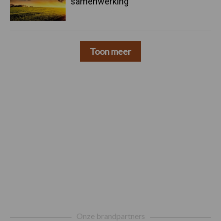
samenwerking
Toon meer
Footer
Onze brandpartners