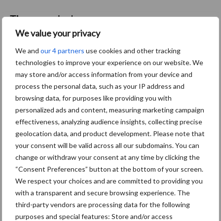
Themapagina's
We value your privacy
Machines
Duurzaamheid
Gewasbeschermin
We and
our 4 partners
use cookies and other tracking
technologies to improve your experience on our website. We
may store and/or access information from your device and
process the personal data, such as your IP address and
browsing data, for purposes like providing you with
Kunstmeststrooier
Pootmachine
personalized ads and content, measuring marketing campaign
effectiveness, analyzing audience insights, collecting precise
geolocation data, and product development. Please note that
your consent will be valid across all our subdomains. You can
change or withdraw your consent at any time by clicking the
Toon meer
“Consent Preferences” button at the bottom of your screen.
We respect your choices and are committed to providing you
with a transparent and secure browsing experience. The
third-party vendors are processing data for the following
Primaire
Recent nieuws
Partner nieuws
purposes and special features: Store and/or access