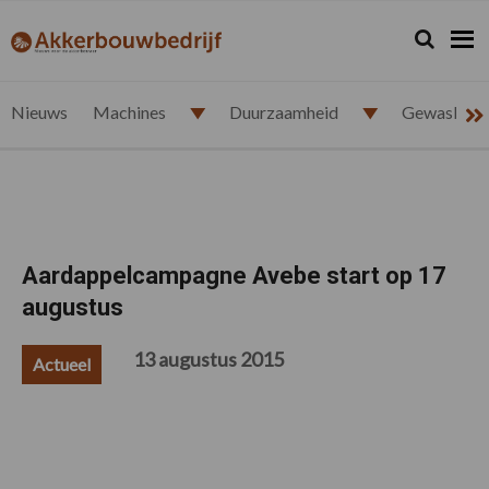
Spring
Door
Spring
Spring
naar
naar
naar
naar
Zoeken...
Zoek
akkerbouwbedrijf.nl
de
de
de
de
hoofdnavigatie
hoofd
eerste
voettekst
inhoud
sidebar
Nieuws
Machines
Duurzaamheid
Gewasbesc
Aardappelcampagne Avebe start op 17
augustus
13 augustus 2015
Actueel