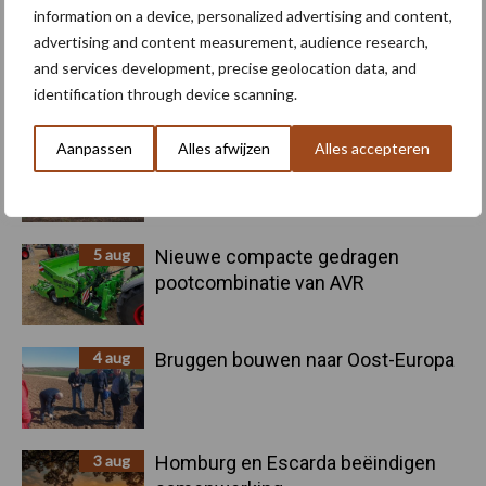
Sidebar
information on a device, personalized advertising and content,
advertising and content measurement, audience research,
6 aug
"Hoge verwachtingen van schijven
and services development, precise geolocation data, and
voor kouters"
identification through device scanning.
Aanpassen
Alles afwijzen
Alles accepteren
5 aug
Oogst biologische aardappelen in
volle gang
5 aug
Nieuwe compacte gedragen
pootcombinatie van AVR
4 aug
Bruggen bouwen naar Oost-Europa
3 aug
Homburg en Escarda beëindigen