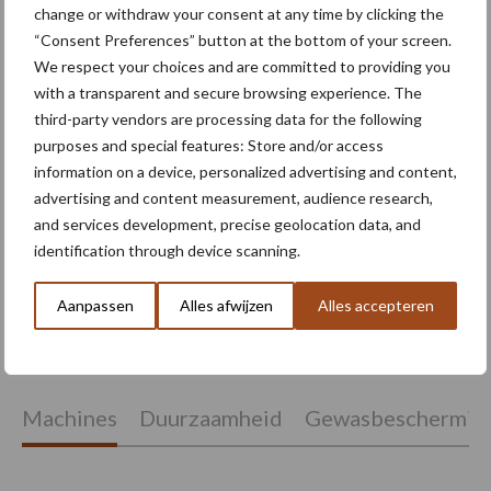
change or withdraw your consent at any time by clicking the
“Consent Preferences” button at the bottom of your screen.
We respect your choices and are committed to providing you
with a transparent and secure browsing experience. The
Oogst biologische
third-party vendors are processing data for the following
aardappelen in volle gang
purposes and special features: Store and/or access
information on a device, personalized advertising and content,
advertising and content measurement, audience research,
and services development, precise geolocation data, and
Nieuwe compacte
identification through device scanning.
gedragen pootcombinatie
van AVR
Aanpassen
Alles afwijzen
Alles accepteren
Machines
Duurzaamheid
Gewasbeschermin