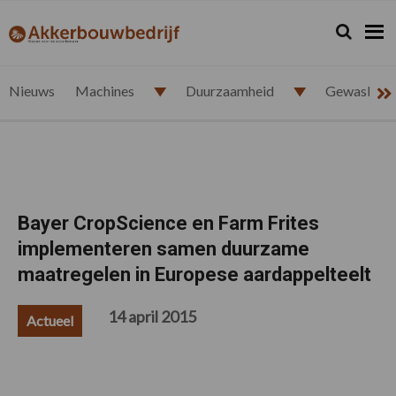
Spring
Door
Spring
Spring
naar
naar
naar
naar
Zoeken...
Zoek
akkerbouwbedrijf.nl
de
de
de
de
hoofdnavigatie
hoofd
eerste
voettekst
inhoud
sidebar
Nieuws
Machines
Duurzaamheid
Gewasbesc
Bayer CropScience en Farm Frites
implementeren samen duurzame
maatregelen in Europese aardappelteelt
14 april 2015
Actueel