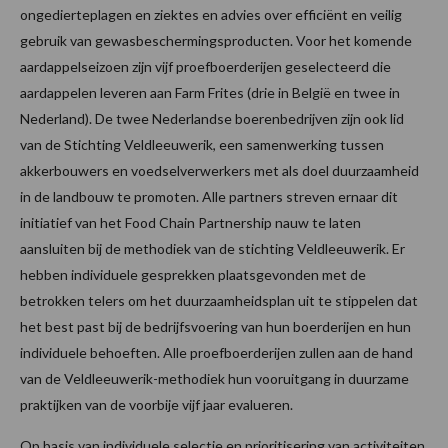
ongedierteplagen en ziektes en advies over efficiënt en veilig
gebruik van gewasbeschermingsproducten. Voor het komende
aardappelseizoen zijn vijf proefboerderijen geselecteerd die
aardappelen leveren aan Farm Frites (drie in België en twee in
Nederland). De twee Nederlandse boerenbedrijven zijn ook lid
van de Stichting Veldleeuwerik, een samenwerking tussen
akkerbouwers en voedselverwerkers met als doel duurzaamheid
in de landbouw te promoten. Alle partners streven ernaar dit
initiatief van het Food Chain Partnership nauw te laten
aansluiten bij de methodiek van de stichting Veldleeuwerik. Er
hebben individuele gesprekken plaatsgevonden met de
betrokken telers om het duurzaamheidsplan uit te stippelen dat
het best past bij de bedrijfsvoering van hun boerderijen en hun
individuele behoeften. Alle proefboerderijen zullen aan de hand
van de Veldleeuwerik-methodiek hun vooruitgang in duurzame
praktijken van de voorbije vijf jaar evalueren.
Op basis van individuele selectie en prioritisering van activiteiten