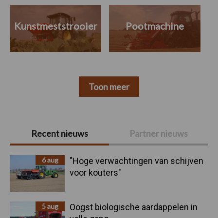
Kunstmeststrooier
Pootmachine
Toon meer
Primaire
Recent nieuws
Partner nieuws
Sidebar
6 aug
"Hoge verwachtingen van schijven
voor kouters"
5 aug
Oogst biologische aardappelen in