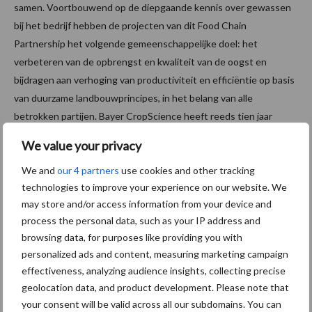
samen. Voortbouwend op de diepgaande kennis over gewassen
bij het bedrijf hebben de projecten van dit Food Chain
Partnership het volgende gemeenschappelijke doel: het
verbeteren van de opbrengst en kwaliteit van de oogst en
bijdragen aan verhoging van productiviteit en efficiëntie op basis
van duurzame landbouwprincipes, in het belang van alle
betrokken partijen. Bayer CropScience heeft reeds tien jaar
ervaring in Food Chain Partnerships verspreid over 30 landen en
We value your privacy
40 gewassen, in het bijzonder groente en fruit. Dit succesvolle
model wordt momenteel verder uitgebreid naar grootschalige
We and
our 4 partners
use cookies and other tracking
technologies to improve your experience on our website. We
gewassen als koolzaad, tarwe en rijst.
may store and/or access information from your device and
Foto: Willem S Knol
process the personal data, such as your IP address and
browsing data, for purposes like providing you with
Aanbevolen voor jou!
personalized ads and content, measuring marketing campaign
effectiveness, analyzing audience insights, collecting precise
“Hoge verwachtingen van
geolocation data, and product development. Please note that
schijven voor kouters”
your consent will be valid across all our subdomains. You can