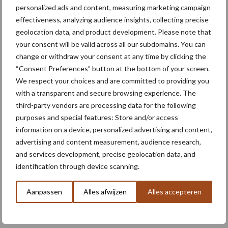
personalized ads and content, measuring marketing campaign
effectiveness, analyzing audience insights, collecting precise
geolocation data, and product development. Please note that
Themapagina's
your consent will be valid across all our subdomains. You can
change or withdraw your consent at any time by clicking the
Machines
Duurzaamheid
Gewasbeschermin
“Consent Preferences” button at the bottom of your screen.
We respect your choices and are committed to providing you
with a transparent and secure browsing experience. The
third-party vendors are processing data for the following
purposes and special features: Store and/or access
Kunstmeststrooier
Pootmachine
information on a device, personalized advertising and content,
advertising and content measurement, audience research,
and services development, precise geolocation data, and
identification through device scanning.
Toon meer
Aanpassen
Alles afwijzen
Alles accepteren