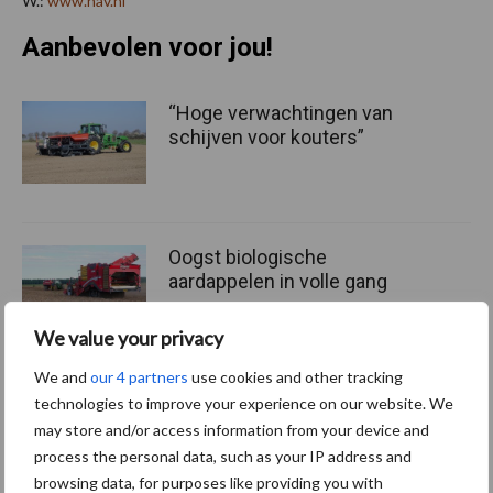
W.:
www.nav.nl
Aanbevolen voor jou!
“Hoge verwachtingen van
schijven voor kouters”
Oogst biologische
aardappelen in volle gang
We value your privacy
We and
our 4 partners
use cookies and other tracking
Nieuwe compacte
technologies to improve your experience on our website. We
gedragen pootcombinatie
may store and/or access information from your device and
van AVR
process the personal data, such as your IP address and
browsing data, for purposes like providing you with