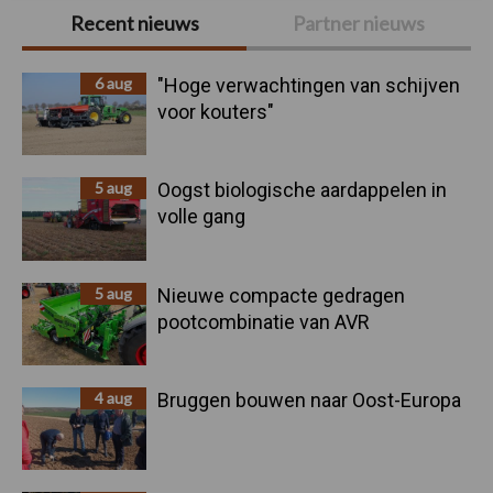
Primaire
Recent nieuws
Partner nieuws
Sidebar
6 aug
"Hoge verwachtingen van schijven
voor kouters"
5 aug
Oogst biologische aardappelen in
volle gang
5 aug
Nieuwe compacte gedragen
pootcombinatie van AVR
4 aug
Bruggen bouwen naar Oost-Europa